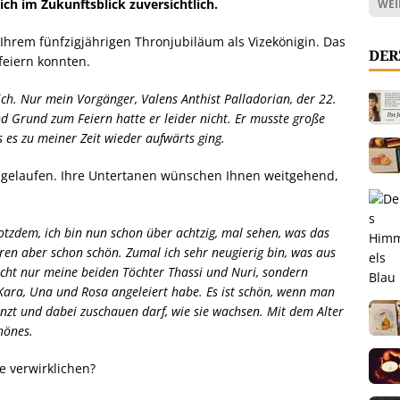
ich im Zukunftsblick zuversichtlich.
WEI
hrem fünfzigjährigen Thronjubiläum als Vizekönigin. Das
DER
feiern konnten.
lich. Nur mein Vorgänger, Valens Anthist Palladorian, der 22.
nd Grund zum Feiern hatte er leider nicht. Er musste große
 es zu meiner Zeit wieder aufwärts ging.
 abgelaufen. Ihre Untertanen wünschen Ihnen weitgehend,
otzdem, ich bin nun schon über achtzig, mal sehen, was das
ren aber schon schön. Zumal ich sehr neugierig bin, was aus
cht nur meine beiden Töchter Thassi und Nuri, sondern
t Kara, Una und Rosa angeleiert habe. Es ist schön, wenn man
nzt und dabei zuschauen darf, wie sie wachsen. Mit dem Alter
hönes.
e verwirklichen?