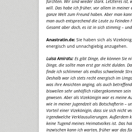
fürchten. Wir sind wieder stark. Letzteres ist,
will. Das habe ich früher, vor allem in meiner
ganze Welt zum Freund haben. Aber man kann 
man auch entsprechend die Leute zu Feinden ha
Gesamt aber doch, es ist in sich stimmig – und 
Anastratin.de:
Sie haben sich als Vizeköni
energisch und unnachgiebig anzugehen.
Luisa Amiratu:
Es gibt Dinge, die können Sie 
Dinge, die sollte man erst gar nicht dulden. D
finde ich schlimmer als endlos schwelende Stre
Deshalb war ich stets recht energisch im Umga
was ihre Ansichten anging, als auch betreffen
bisweilen sehr unhöflich rübergekommen sein u
gewesen. Aber als Vizekönigin war es meine Auf
wie in meiner Jugendzeit als Botschafterin – 
Vorteil einer Vizekönigin, dass sie sich nicht 
irgendwelche Verklausulierungen. Außerdem ka
keine Tugend meines Heimatvolkes ist. Das hab
Inzwischen kann ich warten, früher war das fü