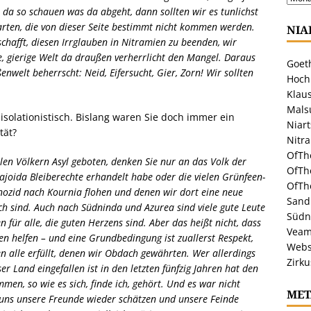
 da so schauen was da abgeht, dann sollten wir es tunlichst
arten, die von dieser Seite bestimmt nicht kommen werden.
NIA
chafft, diesen Irrglauben in Nitramien zu beenden, wir
, gierige Welt da draußen verherrlicht den Mangel. Daraus
Goeth
nwelt beherrscht: Neid, Eifersucht, Gier, Zorn! Wir sollten
Hoch
Klaus
Malsu
isolationistisch. Bislang waren Sie doch immer ein
Niar
tät?
Nitr
OfTh
len Völkern Asyl geboten, denken Sie nur an das Volk der
OfTh
Hajoida Bleiberechte erhandelt habe oder die vielen Grünfeen-
OfTh
enozid nach Kournia flohen und denen wir dort eine neue
Sandr
ich sind. Auch nach Südninda und Azurea sind viele gute Leute
Südn
 für alle, die guten Herzens sind. Aber das heißt nicht, dass
Veam
n helfen – und eine Grundbedingung ist zuallerst Respekt,
Webs
 alle erfüllt, denen wir Obdach gewährten. Wer allerdings
Zirku
r Land eingefallen ist in den letzten fünfzig Jahren hat den
en, so wie es sich, finde ich, gehört. Und es war nicht
MET
ss uns unsere Freunde wieder schätzen und unsere Feinde