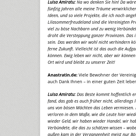
Luisa Amiratu:
Na wo denken Sie hin! Da wäre i
fünfzig Jahren alle meine Träume verwirkliche
Ideen, und so viele Projekte, die ich noch an
Lilasommerfreudeland sind die Vereinigten Pr
viel zu böse Nachbarn und zu wenig Verbündet
droht die Versteppung ganzer Provinzen. Das i
sein. Das werden wir wohl nicht verhindern kö
ferne Zukunft. Vielleicht ist das auch die Auf
können. Ewig leben wir nicht, aber wir können
Ort wird und bleibt zu unserer Zeit!
Anastratin.de:
Viele Bewohner der Vereinig
auch Dank Ihnen – in einer guten Zeit leben
Luisa Amiratu:
Das Beste kommt hoffentlich erst
fand, das gab es auch früher nicht, allerding
uns von bösen Mächten das Leben vermiesen. D
verloren in dem Maße, wie die Leute hier wied
wieder Geld, wir haben wieder Handel, wir habe
Verbündete, die das zu schätzen wissen – wobe
außen kam in der Vergangenheit meist nur Böse