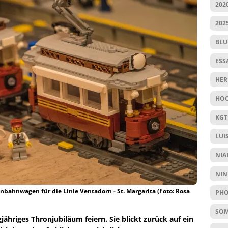
202
202
BL
ESS
HER
HOC
KGT
LUI
NIA
NIN
bahnwagen für die Linie Ventadorn - St. Margarita (Foto: Rosa
PHO
SO
jähriges Thronjubiläum feiern. Sie blickt zurück auf ein