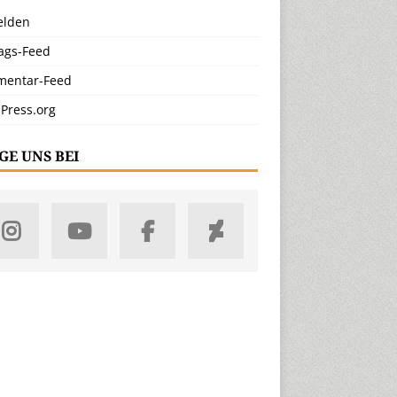
lden
rags-Feed
entar-Feed
Press.org
GE UNS BEI