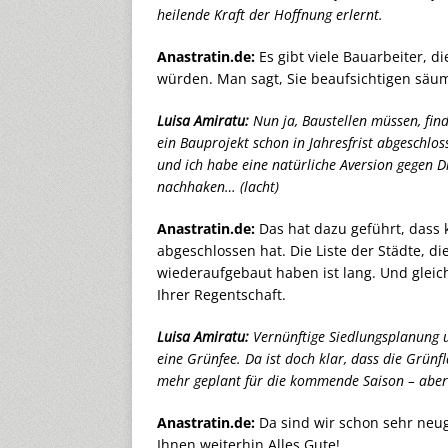
heilende Kraft der Hoffnung erlernt.
Anastratin.de:
Es gibt viele Bauarbeiter, 
würden. Man sagt, Sie beaufsichtigen säum
Luisa Amiratu:
Nun ja, Baustellen müssen, find
ein Bauprojekt schon in Jahresfrist abgeschlos
und ich habe eine natürliche Aversion gegen D
nachhaken… (lacht)
Anastratin.de:
Das hat dazu geführt, dass k
abgeschlossen hat. Die Liste der Städte, di
wiederaufgebaut haben ist lang. Und gleic
Ihrer Regentschaft.
Luisa Amiratu:
Vernünftige Siedlungsplanung 
eine Grünfee. Da ist doch klar, dass die Grü
mehr geplant für die kommende Saison – aber d
Anastratin.de:
Da sind wir schon sehr neu
Ihnen weiterhin Alles Gute!