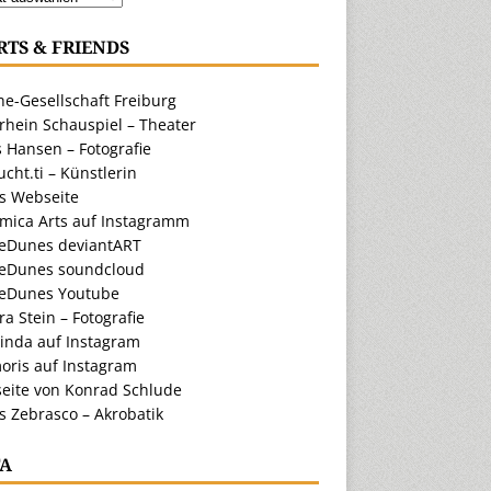
RTS & FRIENDS
e-Gesellschaft Freiburg
rhein Schauspiel – Theater
 Hansen – Fotografie
cht.ti – Künstlerin
ts Webseite
amica Arts auf Instagramm
eDunes deviantART
eDunes soundcloud
eDunes Youtube
a Stein – Fotografie
inda auf Instagram
oris auf Instagram
eite von Konrad Schlude
s Zebrasco – Akrobatik
A