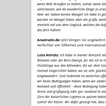
weite Welt draußen zu halten, zumal, wenn Sie
unterlassen, von da wunderliche Dinge zu erw
Aber wir haben keinen Mangel! Ich habe es ges
würden im Mangel leben, aber die große, weite
entsteht viel von dem Unglück, welches die Auße
das fern halten!
Anastratin.de:
Jetzt klingen Sie ungewohnt 
Verfechter von Offenheit und Internationali
Luisa Amiratu:
Ich habe in meiner Amtszeit vie
Rohanni oder die Mori-Zwerge, für die ich in 
Flüchtlinge aus den Altlanden, die vor dem G
Heimat eingerichtet haben, wo sie sehr glückl
eingewandert. Und Südninda ist weiterhin offen
wir keine Bedingungen haben, wenn wir andere
Anstand und Offenheit – diese Bedingung haben
dreist und großspurig oder gar raubend in unse
Zorn der kaiserlichen Legaten zu spüren bekomm
zuletzt der Kaiser, der dafür gesorgt hat, da