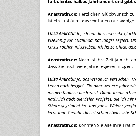
turbulentes halbes Jahrhundert und gibt s
Anastratin.de:
Herzlichen Glückwunsch zu I
ist ein Jubiläum, das vor Ihnen nur wenige 
Luisa Amiratu:
Ja, ich bin da schon sehr glück
Vizekönig von Südninda, hat länger regiert. U
Katastrophen miterleben. Ich hatte Glück, dass
Anastratin.de:
Noch ist Ihre Zeit ja nicht
dass Sie noch viele Jahre regieren mögen.
Luisa Amiratu:
Ja, das werde ich versuchen. Tr
Leben noch hergibt. Ein paar weitere Jahre wä
meinen Kindern noch wird. Damit meine ich ni
natürlich auch die vielen Projekte, die ich mi
Städte gegründet hat und ganze Wälder gepfla
lernt man Geduld, das ist schon etwas sehr Sc
Anastratin.de:
Konnten Sie alle Ihre Träum