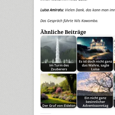
Luisa Amiratu:
Vielen Dank, das kann man imm
Das Gespräch führte Nils Kawomba.
Ähnliche Beiträge
Es ist doch nicht ganz
Im Turm des
das Wahre, sagte
Zauberers
Luisa
Ein nicht ganz
besinnlicher
Der Graf von Eldelon
Adventssonntag