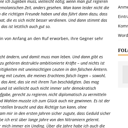
 wie ich zugeben muss, vielleicht nötig, wenn man gut regieren
Anme
 emolanischen Zeit, anders gesehen. Man kann leider nicht die
die richtigen Freunde haben und das führt dann dazu, dass
Eint
t, die es sich nicht besser verdienen. Und dann stimmt das
Komm
das ist letztlich auch gut so.
Word
gin von Anfang an den Ruf erworben, ihre Gegner sehr
FOL
nicht ändern, und damit muss man leben. Und dann gibt es
azu gehören destruktiv ambitionierte Kräfte – und nichts ist
itigkeiten mit uneinsichtigen Leuten in den falschen Ämtern.
ng mit Leuten, die meines Erachtens falsch liegen – sowohl,
d das Amt, das sie mit ihrem Tun beschädigten. Das mag
nd ist vielleicht auch nicht immer sehr demokratisch
gabe, gerecht zu regieren, nicht diplomatisch zu vermitteln
und Wahlen musste ich zum Glück auch nie gewinnen. Es ist der
verstellen braucht und das Richtige tun kann, ohne
m mir in den ersten Jahren sicher zugute, dass Geduld sicher
e ich erst über lange Jahre von den Nitramiern gelernt.
r mich immer ein Unding. Über die Jahre habe ich auch die