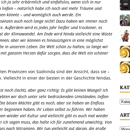
ch ja sehr erbärmlich und einfaltslos, wenn sich in nur
n ließen – natürlich habe ich noch viel mehr Träume und
gehen könnte – und womöglich auch werde. Ein
ovinzen auch noch lange nicht! Dazu haben wir immer noch
e. Außerdem wird es jedes Jahr heißer und trockener, es
st der Klimawandel. Am Ende wird Ninda vielleicht eine Wüste
nnen, aber wir können es hinauszögern in eine möglichst
gabe in unserem Leben: Die Welt schön zu halten, so lange wir
 mit ganzem Herzen dafür sorgen, dass die Welt ein schöner
ten Provinzen von Südninda sind der Ansicht, dass sie –
. Vielleicht in einer der besten in der Geschichte Nindas.
KAT
 noch (lacht), aber ganz richtig: Es gibt keinen Mangel! Ich
s lebten wir doch unter sehr bedrückenden Umständen, ließen
ie bösen Mächte gibt es noch, aber sie haben an Einfluss
er begonnen haben, ihr Leben selbst zu führen. Wir haben
ART
n wieder viel Kultur und vielleicht gibt es auch mal wieder
i ich sagen muss, das halte ich für zunehmend unwichtig. Von
s nach Nitramien. Wir tun vielleicht gut daran, die große