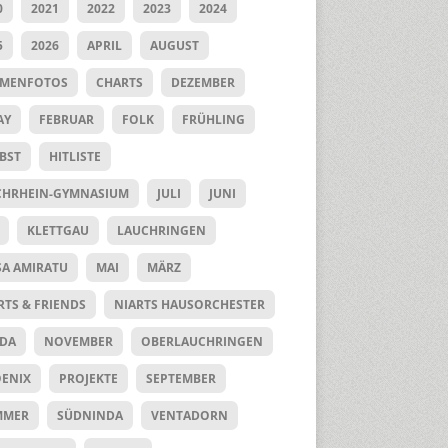
0
2021
2022
2023
2024
5
2026
APRIL
AUGUST
UMENFOTOS
CHARTS
DEZEMBER
AY
FEBRUAR
FOLK
FRÜHLING
BST
HITLISTE
HRHEIN-GYMNASIUM
JULI
JUNI
KLETTGAU
LAUCHRINGEN
SA AMIRATU
MAI
MÄRZ
RTS & FRIENDS
NIARTS HAUSORCHESTER
DA
NOVEMBER
OBERLAUCHRINGEN
ENIX
PROJEKTE
SEPTEMBER
MMER
SÜDNINDA
VENTADORN