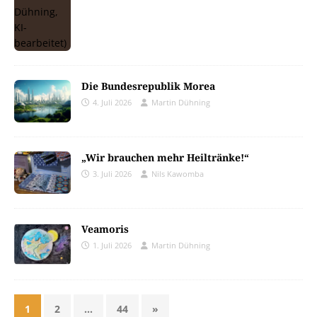
Die Bundesrepublik Morea
4. Juli 2026
Martin Dühning
„Wir brauchen mehr Heiltränke!“
3. Juli 2026
Nils Kawomba
Veamoris
1. Juli 2026
Martin Dühning
1
2
…
44
»