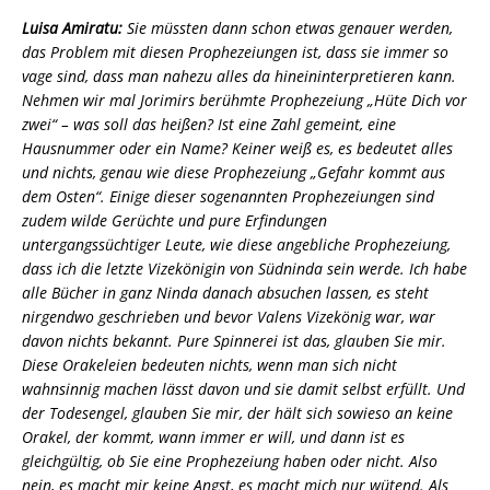
Luisa Amiratu:
Sie müssten dann schon etwas genauer werden,
das Problem mit diesen Prophezeiungen ist, dass sie immer so
vage sind, dass man nahezu alles da hineininterpretieren kann.
Nehmen wir mal Jorimirs berühmte Prophezeiung „Hüte Dich vor
zwei“ – was soll das heißen? Ist eine Zahl gemeint, eine
Hausnummer oder ein Name? Keiner weiß es, es bedeutet alles
und nichts, genau wie diese Prophezeiung „Gefahr kommt aus
dem Osten“. Einige dieser sogenannten Prophezeiungen sind
zudem wilde Gerüchte und pure Erfindungen
untergangssüchtiger Leute, wie diese angebliche Prophezeiung,
dass ich die letzte Vizekönigin von Südninda sein werde. Ich habe
alle Bücher in ganz Ninda danach absuchen lassen, es steht
nirgendwo geschrieben und bevor Valens Vizekönig war, war
davon nichts bekannt. Pure Spinnerei ist das, glauben Sie mir.
Diese Orakeleien bedeuten nichts, wenn man sich nicht
wahnsinnig machen lässt davon und sie damit selbst erfüllt. Und
der Todesengel, glauben Sie mir, der hält sich sowieso an keine
Orakel, der kommt, wann immer er will, und dann ist es
gleichgültig, ob Sie eine Prophezeiung haben oder nicht. Also
nein, es macht mir keine Angst, es macht mich nur wütend. Als