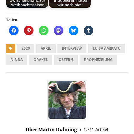
Zwischenbilanz zur
"Blaubeeren hatten
Weihnachtssaison
wir noch nie!"
Teilen:
2020
APRIL
INTERVIEW
LUISA AMIRATU
NINDA
ORAKEL
OSTERN
PROPHEZEIUNG
Über Martin Dühning
1.711 Artikel