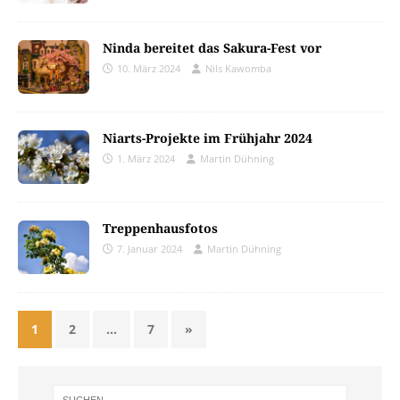
Ninda bereitet das Sakura-Fest vor
10. März 2024
Nils Kawomba
Niarts-Projekte im Frühjahr 2024
1. März 2024
Martin Dühning
Treppenhausfotos
7. Januar 2024
Martin Dühning
1
2
…
7
»