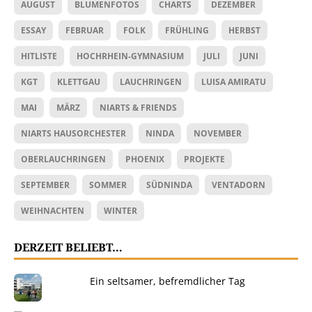
AUGUST
BLUMENFOTOS
CHARTS
DEZEMBER
ESSAY
FEBRUAR
FOLK
FRÜHLING
HERBST
HITLISTE
HOCHRHEIN-GYMNASIUM
JULI
JUNI
KGT
KLETTGAU
LAUCHRINGEN
LUISA AMIRATU
MAI
MÄRZ
NIARTS & FRIENDS
NIARTS HAUSORCHESTER
NINDA
NOVEMBER
OBERLAUCHRINGEN
PHOENIX
PROJEKTE
SEPTEMBER
SOMMER
SÜDNINDA
VENTADORN
WEIHNACHTEN
WINTER
DERZEIT BELIEBT…
Ein seltsamer, befremdlicher Tag