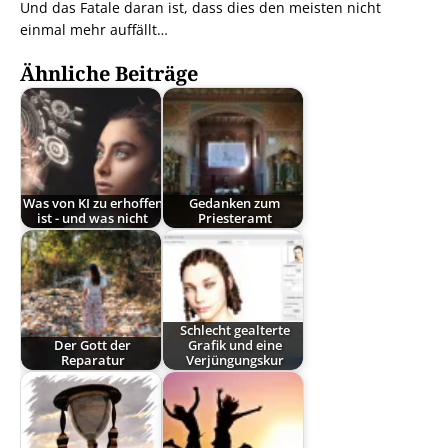
Und das Fatale daran ist, dass dies den meisten nicht
einmal mehr auffällt…
Ähnliche Beiträge
Was von KI zu erhoffen
Gedanken zum
ist - und was nicht
Priesteramt
Schlecht gealterte
Der Gott der
Grafik und eine
Reparatur
Verjüngungskur