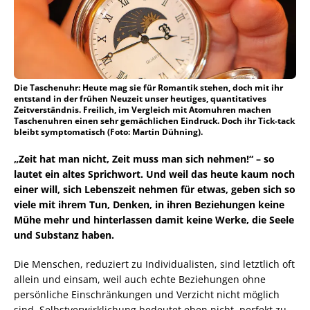
Die Taschenuhr: Heute mag sie für Romantik stehen, doch mit ihr
entstand in der frühen Neuzeit unser heutiges, quantitatives
Zeitverständnis. Freilich, im Vergleich mit Atomuhren machen
Taschenuhren einen sehr gemächlichen Eindruck. Doch ihr Tick-tack
bleibt symptomatisch (Foto: Martin Dühning).
„Zeit hat man nicht, Zeit muss man sich nehmen!“ – so
lautet ein altes Sprichwort. Und weil das heute kaum noch
einer will, sich Lebenszeit nehmen für etwas, geben sich so
viele mit ihrem Tun, Denken, in ihren Beziehungen keine
Mühe mehr und hinterlassen damit keine Werke, die Seele
und Substanz haben.
Die Menschen, reduziert zu Individualisten, sind letztlich oft
allein und einsam, weil auch echte Beziehungen ohne
persönliche Einschränkungen und Verzicht nicht möglich
sind. Selbstverwirklichung bedeutet eben nicht, perfekt zu