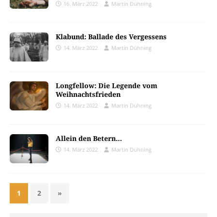
16. März 2022
Martin Dühning
Klabund: Ballade des Vergessens
14. März 2022
Martin Dühning
Longfellow: Die Legende vom
Weihnachtsfrieden
14. März 2022
Martin Dühning
Allein den Betern…
14. März 2022
Martin Dühning
1
2
»