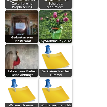
Zukunft - eine
Schulbau,
Prophezeiung
reanimiert...
Gedanken zum
Priesteramt
SysAdminsDay 2012
Lehrer: von Medien
Ein kleines bisschen
keine Ahnung?
Himmel
Warum ich keinen
Wir haben uns nichts