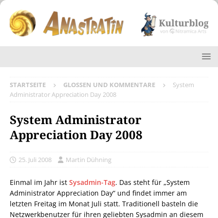
STARTSEITE
GLOSSEN UND KOMMENTARE
System
Administrator Appreciation Day 2008
System Administrator
Appreciation Day 2008
25. Juli 2008
Martin Dühning
Einmal im Jahr ist
Sysadmin-Tag
. Das steht für „System
Administrator Appreciation Day“ und findet immer am
letzten Freitag im Monat Juli statt. Traditionell basteln die
Netzwerkbenutzer für ihren geliebten Sysadmin an diesem