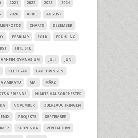
0
2021
2022
2023
2024
5
2026
APRIL
AUGUST
UMENFOTOS
CHARTS
DEZEMBER
AY
FEBRUAR
FOLK
FRÜHLING
BST
HITLISTE
HRHEIN-GYMNASIUM
JULI
JUNI
KLETTGAU
LAUCHRINGEN
SA AMIRATU
MAI
MÄRZ
RTS & FRIENDS
NIARTS HAUSORCHESTER
DA
NOVEMBER
OBERLAUCHRINGEN
ENIX
PROJEKTE
SEPTEMBER
MMER
SÜDNINDA
VENTADORN