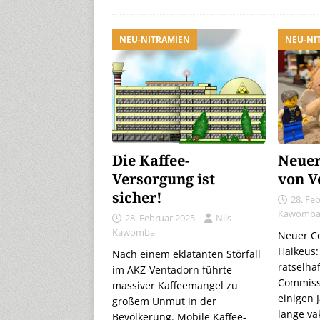
NEU-NITRAMIEN
NEU-NI
Die Kaffee-
Neuer
Versorgung ist
von V
sicher!
28. Fe
Kawomb
28. Februar 2025
Nils
Kawomba
Neuer Co
Haikeus
Nach einem eklatanten Störfall
rätselha
im AKZ-Ventadorn führte
Commissi
massiver Kaffeemangel zu
einigen 
großem Unmut in der
lange va
Bevölkerung. Mobile Kaffee-