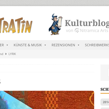
DER
KÜNSTE & MUSIK
REZENSIONEN
SCHREIBWERK
and
LYRIK
ekretär Raenarven besucht Dürregebiete in Ninda
NEU-
sik wird erst mal unöffentlich…
ALLGEMEIN
5
s Blau
MALMEDIEN UND RATGEBER
SCH
ts Charts im August 2026
MUSIK
201