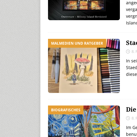
angeo
verg
vergn
Islan
Sta
MALMEDIEN UND RATGEBER
8.
In se
Staed
diese
Die
BIOGRAFISCHES
8.
Im Ge
benut