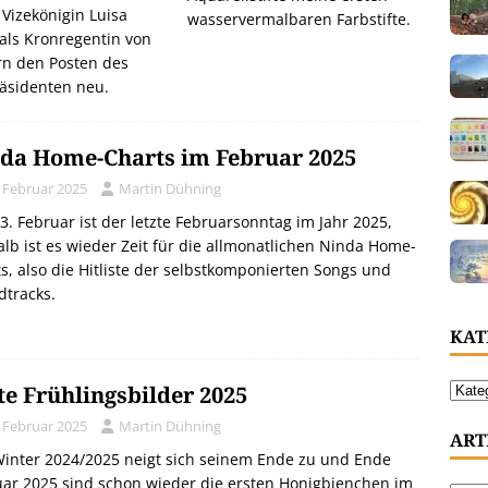
 Vizekönigin Luisa
wasservermalbaren Farbstifte.
als Kronregentin von
n den Posten des
räsidenten neu.
da Home-Charts im Februar 2025
. Februar 2025
Martin Dühning
3. Februar ist der letzte Februarsonntag im Jahr 2025,
lb ist es wieder Zeit für die allmonatlichen Ninda Home-
s, also die Hitliste der selbstkomponierten Songs und
dtracks.
KAT
te Frühlingsbilder 2025
. Februar 2025
Martin Dühning
ART
inter 2024/2025 neigt sich seinem Ende zu und Ende
ar 2025 sind schon wieder die ersten Honigbienchen im