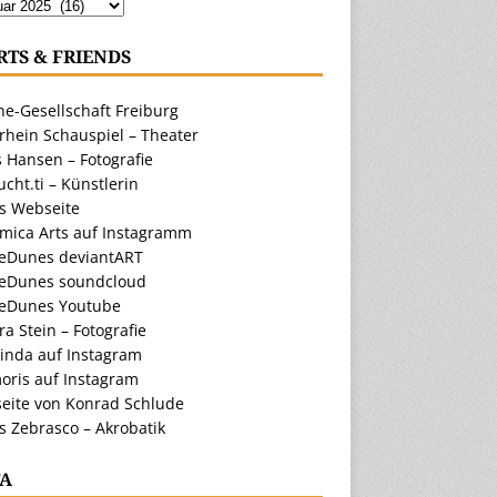
RTS & FRIENDS
e-Gesellschaft Freiburg
rhein Schauspiel – Theater
 Hansen – Fotografie
cht.ti – Künstlerin
ts Webseite
amica Arts auf Instagramm
eDunes deviantART
eDunes soundcloud
eDunes Youtube
a Stein – Fotografie
inda auf Instagram
oris auf Instagram
eite von Konrad Schlude
s Zebrasco – Akrobatik
A