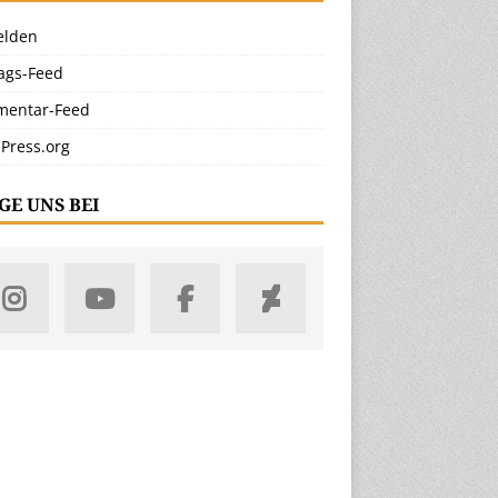
lden
rags-Feed
entar-Feed
Press.org
GE UNS BEI