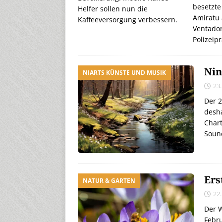
besetzte
Helfer sollen nun die
Amiratu 
Kaffeeversorgung verbessern.
Ventador
Polizeip
Nin
NIARTS KÜNSTE UND MUSIK
23
Der 2
desha
Chart
Soun
Ers
NATUR & GARTEN
22
Der W
Febru