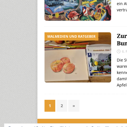
ein A
vertr
Zur
MALMEDIEN UND RATGEBER
Bun
6.
Die S
waren
kenne
damit
Apfel
1
2
»