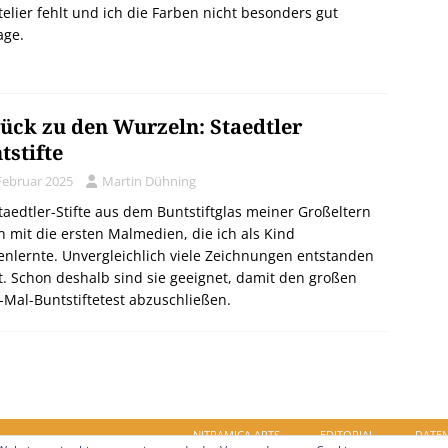
telier fehlt und ich die Farben nicht besonders gut
age.
ück zu den Wurzeln: Staedtler
tstifte
 Februar 2025
Martin Dühning
taedtler-Stifte aus dem Buntstiftglas meiner Großeltern
 mit die ersten Malmedien, die ich als Kind
nlernte. Unvergleichlich viele Zeichnungen entstanden
. Schon deshalb sind sie geeignet, damit den großen
-Mal-Buntstiftetest abzuschließen.
NITRAMICA ARTS
EDITORIAL
DATE