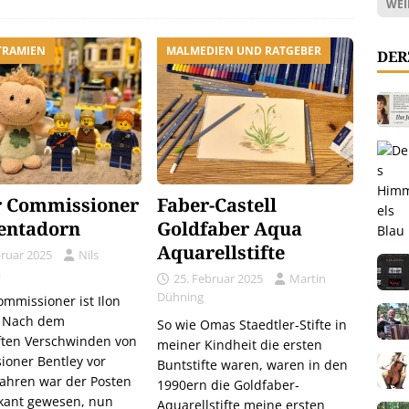
WEI
TRAMIEN
MALMEDIEN UND RATGEBER
DER
 Commissioner
Faber-Castell
entadorn
Goldfaber Aqua
Aquarellstifte
bruar 2025
Nils
a
25. Februar 2025
Martin
Dühning
mmissioner ist Ilon
: Nach dem
So wie Omas Staedtler-Stifte in
ften Verschwinden von
meiner Kindheit die ersten
oner Bentley vor
Buntstifte waren, waren in den
Jahren war der Posten
1990ern die Goldfaber-
kant gewesen, nun
Aquarellstifte meine ersten