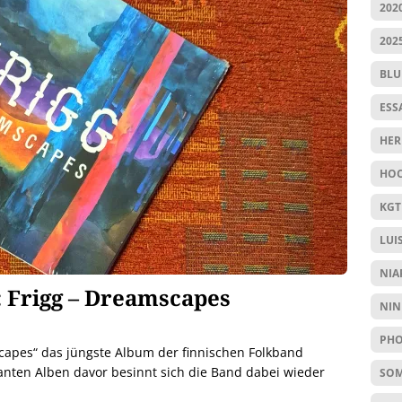
202
202
BL
ESS
HER
HOC
KGT
LUI
NIA
 Frigg – Dreamscapes
NIN
PHO
capes“ das jüngste Album der finnischen Folkband
anten Alben davor besinnt sich die Band dabei wieder
SO