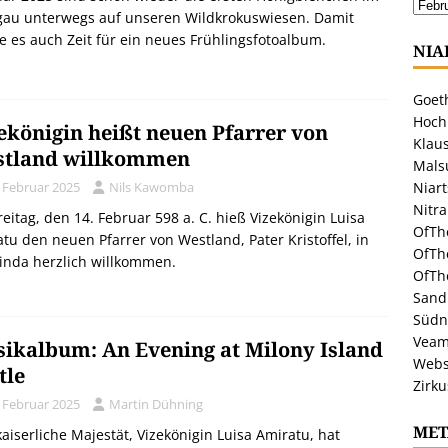
tgau unterwegs auf unseren Wildkrokuswiesen. Damit
 es auch Zeit für ein neues Frühlingsfotoalbum.
NIA
Goeth
Hoch
ekönigin heißt neuen Pfarrer von
Klaus
tland willkommen
Malsu
. Februar 2025
Nils Kawomba
Niar
Nitr
eitag, den 14. Februar 598 a. C. hieß Vizekönigin Luisa
OfTh
tu den neuen Pfarrer von Westland, Pater Kristoffel, in
OfTh
inda herzlich willkommen.
OfTh
Sandr
Südn
Veam
ikalbum: An Evening at Milony Island
Webs
tle
Zirku
. Februar 2025
Martin Dühning
MET
kaiserliche Majestät, Vizekönigin Luisa Amiratu, hat