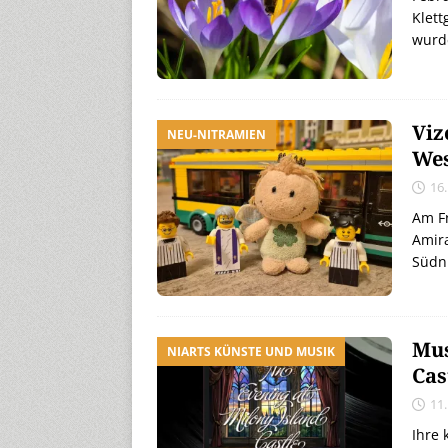
Klet
wurde
Viz
NEU-NITRAMIEN
Wes
16
Am Fr
Amira
Südn
Mus
NIARTS KÜNSTE UND MUSIK
Cas
11
Ihre 