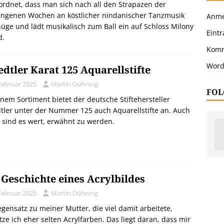
rdnet, dass man sich nach all den Strapazen der
angenen Wochen an köstlicher nindanischer Tanzmusik
Anme
üge und lädt musikalisch zum Ball ein auf Schloss Milony
Eint
d.
Komm
Word
edtler Karat 125 Aquarellstifte
 Februar 2025
Martin Dühning
FOL
inem Sortiment bietet der deutsche Stiftehersteller
tler unter der Nummer 125 auch Aquarellstifte an. Auch
 sind es wert, erwähnt zu werden.
 Geschichte eines Acrylbildes
 Februar 2025
Martin Dühning
gensatz zu meiner Mutter, die viel damit arbeitete,
ze ich eher selten Acrylfarben. Das liegt daran, dass mir