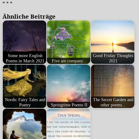
* * *
Ähnliche Beiträge
Some more English
Good Friday Thoughts
Poems in March 2021
Five are company...
2021
Nordic Fairy Tales and
The Secret Garden and
Poetry
Springtime Poems II
other poems...