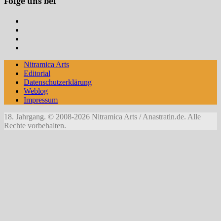
Folge uns bei
Nitramica
Arts
OfTheDunes
auf
auf
Anastratin
Instagram
Youtube
auf
OfTheDunes
Facebook
bei
Nitramica Arts
DeviantArt
Editorial
Datenschutzerklärung
Weblog
Impressum
18. Jahrgang. © 2008-2026 Nitramica Arts / Anastratin.de. Alle
Rechte vorbehalten.