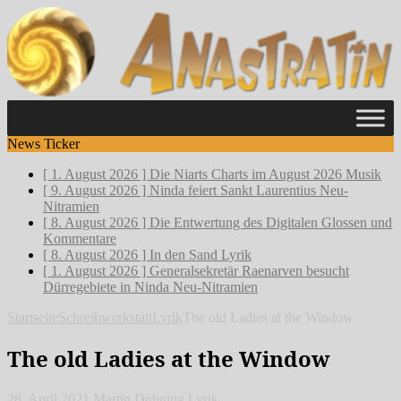
News Ticker
[ 1. August 2026 ]
Die Niarts Charts im August 2026
Musik
[ 9. August 2026 ]
Ninda feiert Sankt Laurentius
Neu-
Nitramien
[ 8. August 2026 ]
Die Entwertung des Digitalen
Glossen und
Kommentare
[ 8. August 2026 ]
In den Sand
Lyrik
[ 1. August 2026 ]
Generalsekretär Raenarven besucht
Dürregebiete in Ninda
Neu-Nitramien
Startseite
Schreibwerkstatt
Lyrik
The old Ladies at the Window
The old Ladies at the Window
28. April 2021
Martin Dühning
Lyrik