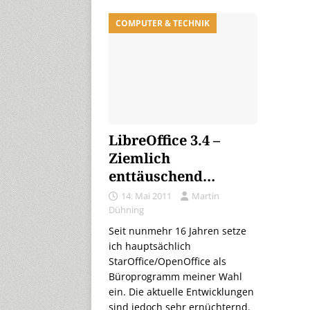
COMPUTER & TECHNIK
LibreOffice 3.4 –
Ziemlich
enttäuschend…
14. Mai 2011
Martin
Dühning
Seit nunmehr 16 Jahren setze
ich hauptsächlich
StarOffice/OpenOffice als
Büroprogramm meiner Wahl
ein. Die aktuelle Entwicklungen
sind jedoch sehr ernüchternd.