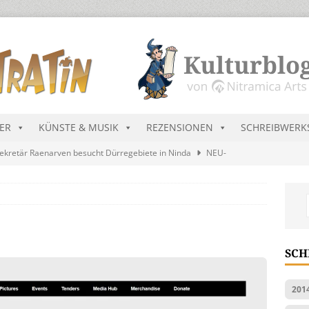
DER
KÜNSTE & MUSIK
REZENSIONEN
SCHREIBWERK
ekretär Raenarven besucht Dürregebiete in Ninda
NEU-
sik wird erst mal unöffentlich…
ALLGEMEIN
s Blau
MALMEDIEN UND RATGEBER
tär stellt Streichliste vor
NEU-NITRAMIEN
SCH
ts Charts im August 2026
MUSIK
201