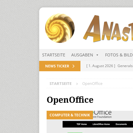
STARTSEITE
AUSGABEN
FOTOS & BIL
[ 1. August 2026 ]
Generals
NEWS TICKER
NITRAMIEN
STARTSEITE
OpenOffice
[ 1. August 2026 ]
Niarts Mu
[ 31. Juli 2026 ]
Des Himmel
OpenOffice
[ 31. Juli 2026 ]
Generalsekre
COMPUTER & TECHNIK
[ 1. August 2026 ]
Die Niar