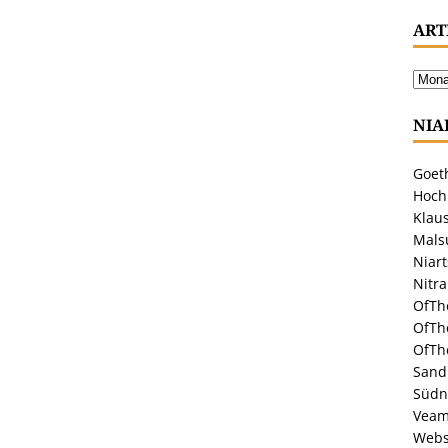
ART
NIA
Goeth
Hoch
Klaus
Malsu
Niar
Nitr
OfTh
OfTh
OfTh
Sandr
Südn
Veam
Webs