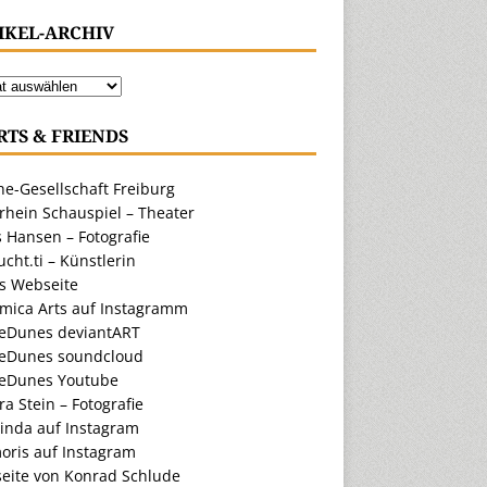
IKEL-ARCHIV
RTS & FRIENDS
e-Gesellschaft Freiburg
rhein Schauspiel – Theater
 Hansen – Fotografie
cht.ti – Künstlerin
ts Webseite
amica Arts auf Instagramm
eDunes deviantART
eDunes soundcloud
eDunes Youtube
a Stein – Fotografie
inda auf Instagram
oris auf Instagram
eite von Konrad Schlude