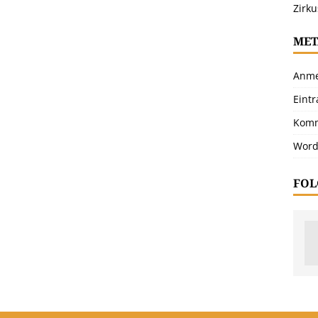
Zirku
MET
Anme
Eint
Komm
Word
FOL