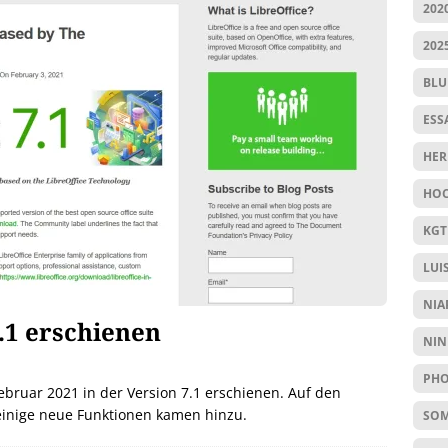
202
202
BL
ESS
HER
HOC
KGT
LUI
NIA
7.1 erschienen
NIN
PHO
 Februar 2021 in der Version 7.1 erschienen. Auf den
r einige neue Funktionen kamen hinzu.
SO