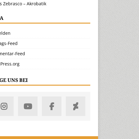
s Zebrasco – Akrobatik
A
lden
rags-Feed
entar-Feed
Press.org
GE UNS BEI