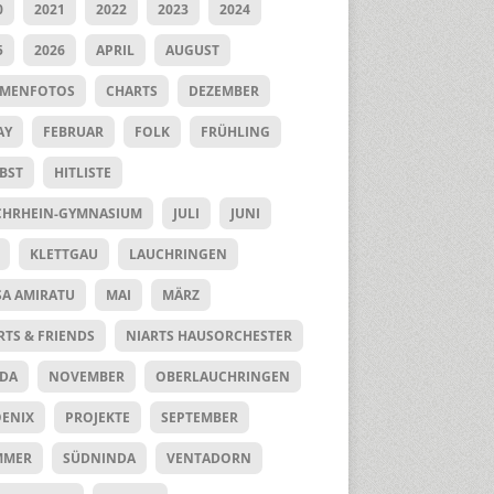
0
2021
2022
2023
2024
5
2026
APRIL
AUGUST
UMENFOTOS
CHARTS
DEZEMBER
AY
FEBRUAR
FOLK
FRÜHLING
BST
HITLISTE
HRHEIN-GYMNASIUM
JULI
JUNI
KLETTGAU
LAUCHRINGEN
SA AMIRATU
MAI
MÄRZ
RTS & FRIENDS
NIARTS HAUSORCHESTER
DA
NOVEMBER
OBERLAUCHRINGEN
ENIX
PROJEKTE
SEPTEMBER
MMER
SÜDNINDA
VENTADORN