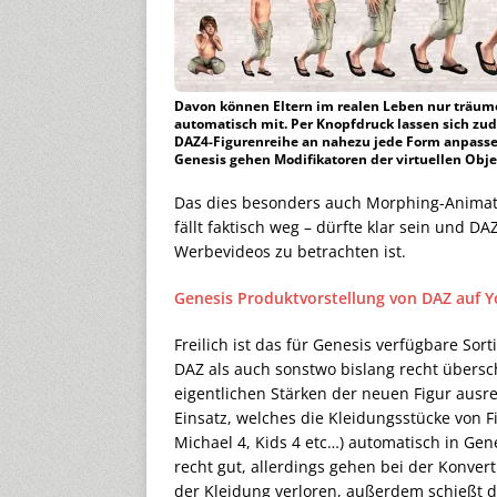
Davon können Eltern im realen Leben nur träum
automatisch mit. Per Knopfdruck lassen sich zu
DAZ4-Figurenreihe an nahezu jede Form anpass
Genesis gehen Modifikatoren der virtuellen Objek
Das dies besonders auch Morphing-Animati
fällt faktisch weg – dürfte klar sein und DA
Werbevideos zu betrachten ist.
Genesis Produktvorstellung von DAZ auf 
Freilich ist das für Genesis verfügbare So
DAZ als auch sonstwo bislang recht übersch
eigentlichen Stärken der neuen Figur ausr
Einsatz, welches die Kleidungsstücke von Fi
Michael 4, Kids 4 etc…) automatisch in Gene
recht gut, allerdings gehen bei der Konver
der Kleidung verloren, außerdem schießt 