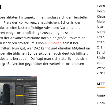
Goeth
4
Hoch
Klaus
Spezialitäten hinzugekommen, sodass sich der Hersteller
Malsu
en Preis der Konkurrenz anzugleichen. Schon in der
Niar
losen eine kostenpflichtige Advanced-Variante, die
Nitr
en einige kostenpflichtige Zusatzplugins schon
OfTh
eben der Advanced-Variante noch eine große Pro-Version
OfTh
 ist deren stolzer Preis von
430 Dollar
selbst bei
OfTh
tritten. Nun gut, wer DAZ kennt und ohnehin Mitglied im
Sandr
über die üblichen Sonderaktionen auch deutlich billiger.
Südn
estens berappen. Da fragt man sich natürlich, ob sich
Veam
e große Version gegenüber der weiterhin kostenlosen
Webs
Zirku
MET
Anme
Eint