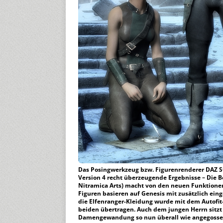
Das Posingwerkzeug bzw. Figurenrenderer DAZ Stu
Version 4 recht überzeugende Ergebnisse – Die Be
Nitramica Arts) macht von den neuen Funktione
Figuren basieren auf Genesis mit zusätzlich ei
die Elfenranger-Kleidung wurde mit dem Autofit-T
beiden übertragen. Auch dem jungen Herrn sitzt
Damengewandung so nun überall wie angegosse