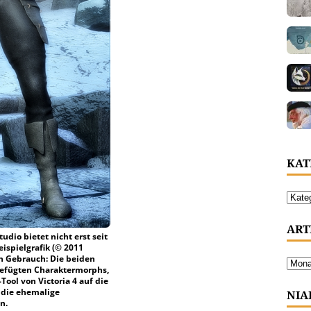
KAT
ART
dio bietet nicht erst seit
ispielgrafik (© 2011
n Gebrauch: Die beiden
ngefügten Charaktermorphs,
ool von Victoria 4 auf die
 die ehemalige
NIA
n.