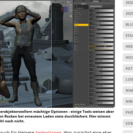
202
202
BL
ESS
HER
HOC
KGT
LUI
NIA
NIN
kerobjekterstellern mächtige Optionen - einige Tools weisen aber
PHO
en Recken bei erneutem Laden stets durchlöchert. Hier stimmt
l noch nicht.
SO
 auch für kleinere
Animationen
. Was zunächst eine eher