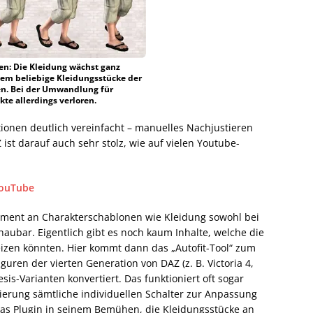
en: Die Kleidung wächst ganz
dem beliebige Kleidungsstücke der
en. Bei der Umwandlung für
te allerdings verloren.
onen deutlich vereinfacht – manuelles Nachjustieren
Z ist darauf auch sehr stolz, wie auf vielen Youtube-
YouTube
rtiment an Charakterschablonen wie Kleidung sowohl bei
aubar. Eigentlich gibt es noch kaum Inhalte, welche die
eizen könnten. Hier kommt dann das „Autofit-Tool“ zum
guren der vierten Generation von DAZ (z. B. Victoria 4,
sis-Varianten konvertiert. Das funktioniert oft sogar
tierung sämtliche individuellen Schalter zur Anpassung
das Plugin in seinem Bemühen, die Kleidungsstücke an