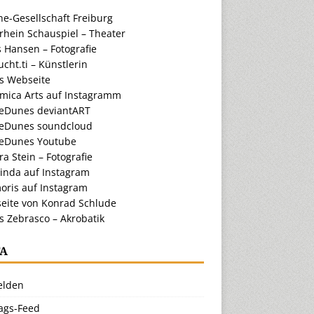
e-Gesellschaft Freiburg
rhein Schauspiel – Theater
 Hansen – Fotografie
cht.ti – Künstlerin
ts Webseite
amica Arts auf Instagramm
eDunes deviantART
eDunes soundcloud
eDunes Youtube
a Stein – Fotografie
inda auf Instagram
oris auf Instagram
eite von Konrad Schlude
s Zebrasco – Akrobatik
A
lden
rags-Feed