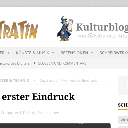
DER
KÜNSTE & MUSIK
REZENSIONEN
SCHREIBWERK
ertung des Digitalen
GLOSSEN UND KOMMENTARE
and
LYRIK
TER & TECHNIK
Daz Studio 4 Pro – erster Eindruck
ekretär Raenarven besucht Dürregebiete in Ninda
NEU-
– erster Eindruck
sik wird erst mal unöffentlich…
ALLGEMEIN
SCH
ts Charts im August 2026
MUSIK
Computer & Technik
,
Rezensionen
201