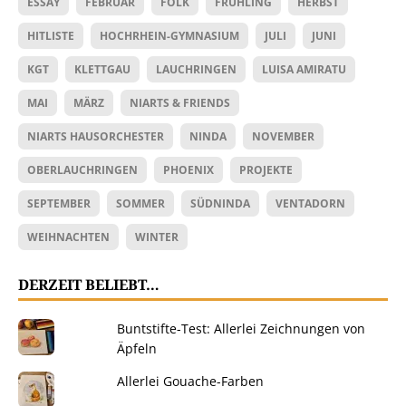
ESSAY
FEBRUAR
FOLK
FRÜHLING
HERBST
HITLISTE
HOCHRHEIN-GYMNASIUM
JULI
JUNI
KGT
KLETTGAU
LAUCHRINGEN
LUISA AMIRATU
MAI
MÄRZ
NIARTS & FRIENDS
NIARTS HAUSORCHESTER
NINDA
NOVEMBER
OBERLAUCHRINGEN
PHOENIX
PROJEKTE
SEPTEMBER
SOMMER
SÜDNINDA
VENTADORN
WEIHNACHTEN
WINTER
DERZEIT BELIEBT…
Buntstifte-Test: Allerlei Zeichnungen von
Äpfeln
Allerlei Gouache-Farben