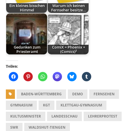
Ein kleines bisschen
Warum ich keinen
Himmel
Fernseher besitze...
Gedanken zum
ComiX = Phoenix +
Priesteramt
(Comics)²
Teilen:
BADEN-WÜRTTEMBERG
DEMO
FERNSEHEN
GYMNASIUM
KGT
KLETTGAU-GYMNASIUM
KULTUSMINISTER
LANDESSCHAU
LEHRERPROTEST
SWR
WALDSHUT-TIENGEN