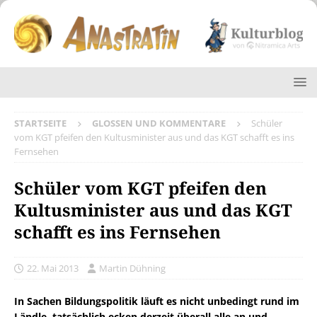
STARTSEITE
GLOSSEN UND KOMMENTARE
Schüler
vom KGT pfeifen den Kultusminister aus und das KGT schafft es ins
Fernsehen
Schüler vom KGT pfeifen den
Kultusminister aus und das KGT
schafft es ins Fernsehen
22. Mai 2013
Martin Dühning
In Sachen Bildungspolitik läuft es nicht unbedingt rund im
Ländle, tatsächlich ecken derzeit überall alle an und