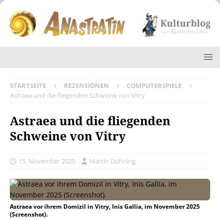
STARTSEITE
REZENSIONEN
COMPUTERSPIELE
Astraea und die fliegenden Schweine von Vitry
Astraea und die fliegenden
Schweine von Vitry
15. November 2025
Martin Dühning
Astraea vor ihrem Domizil in Vitry, Inis Gallia, im November 2025
(Screenshot).