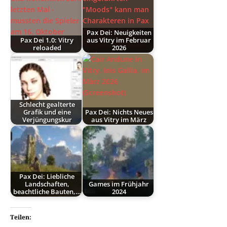
Pax Dei: Neuigkeiten
Pax Dei 1.0: Vitry
aus Vitry im Februar
reloaded
2026
Schlecht gealterte
Grafik und eine
Pax Dei: Nichts Neues
Verjüngungskur
aus Vitry im März
Pax Dei: Liebliche
Landschaften,
Games im Frühjahr
beachtliche Bauten,…
2024
Teilen: