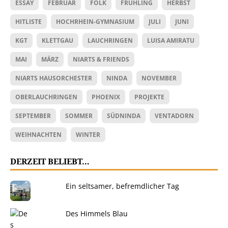
ESSAY
FEBRUAR
FOLK
FRÜHLING
HERBST
HITLISTE
HOCHRHEIN-GYMNASIUM
JULI
JUNI
KGT
KLETTGAU
LAUCHRINGEN
LUISA AMIRATU
MAI
MÄRZ
NIARTS & FRIENDS
NIARTS HAUSORCHESTER
NINDA
NOVEMBER
OBERLAUCHRINGEN
PHOENIX
PROJEKTE
SEPTEMBER
SOMMER
SÜDNINDA
VENTADORN
WEIHNACHTEN
WINTER
DERZEIT BELIEBT…
Ein seltsamer, befremdlicher Tag
Des Himmels Blau