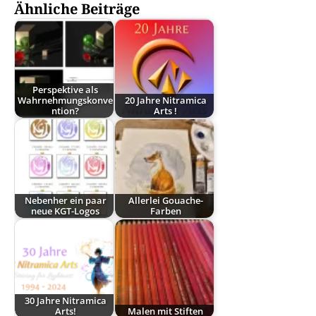
Ähnliche Beiträge
Perspektive als
Wahrnehmungskonve
20 Jahre Nitramica
ntion?
Arts !
Nebenher ein paar
Allerlei Gouache-
neue KGT-Logos
Farben
30 Jahre Nitramica
Arts!
Malen mit Stiften