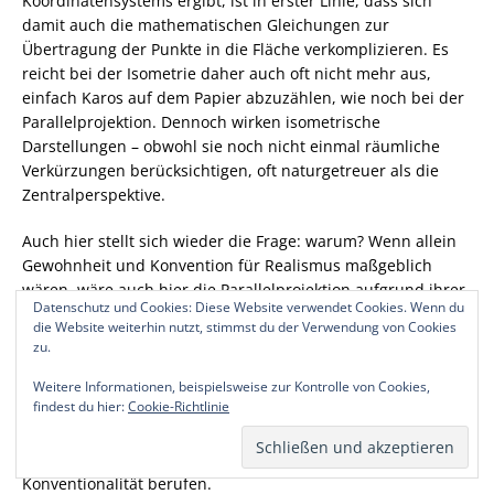
Koordinatensystems ergibt, ist in erster Linie, dass sich
damit auch die mathematischen Gleichungen zur
Übertragung der Punkte in die Fläche verkomplizieren. Es
reicht bei der Isometrie daher auch oft nicht mehr aus,
einfach Karos auf dem Papier abzuzählen, wie noch bei der
Parallelprojektion. Dennoch wirken isometrische
Darstellungen – obwohl sie noch nicht einmal räumliche
Verkürzungen berücksichtigen, oft naturgetreuer als die
Zentralperspektive.
Auch hier stellt sich wieder die Frage: warum? Wenn allein
Gewohnheit und Konvention für Realismus maßgeblich
wären, wäre auch hier die Parallelprojektion aufgrund ihrer
Datenschutz und Cookies: Diese Website verwendet Cookies. Wenn du
Verbreitung klar im Vorteil. Sobald man aber als Grund
die Website weiterhin nutzt, stimmst du der Verwendung von Cookies
angibt, dass die Isometrie der natürlichen Wahrnehmung
zu.
insofern eher gerecht wird, als dass man in der Natur
niemals drei Seiten eines Körpers gleichzeitig sehen oder
Weitere Informationen, beispielsweise zur Kontrolle von Cookies,
findest du hier:
Cookie-Richtlinie
fotografieren kann, solange dieser mit paralleler
Grundkante zum Betrachter steht, argumentiert man schon
wieder mit
Ähnlichkeit
und kann sich nicht mehr allein auf
Konventionalität berufen.