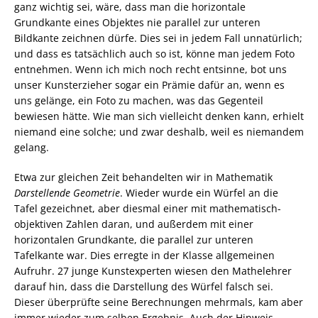
ganz wichtig sei, wäre, dass man die horizontale
Grundkante eines Objektes nie parallel zur unteren
Bildkante zeichnen dürfe. Dies sei in jedem Fall unnatürlich;
und dass es tatsächlich auch so ist, könne man jedem Foto
entnehmen. Wenn ich mich noch recht entsinne, bot uns
unser Kunsterzieher sogar ein Prämie dafür an, wenn es
uns gelänge, ein Foto zu machen, was das Gegenteil
bewiesen hätte. Wie man sich vielleicht denken kann, erhielt
niemand eine solche; und zwar deshalb, weil es niemandem
gelang.
Etwa zur gleichen Zeit behandelten wir in Mathematik
Darstellende Geometrie
. Wieder wurde ein Würfel an die
Tafel gezeichnet, aber diesmal einer mit mathematisch-
objektiven Zahlen daran, und außerdem mit einer
horizontalen Grundkante, die parallel zur unteren
Tafelkante war. Dies erregte in der Klasse allgemeinen
Aufruhr. 27 junge Kunstexperten wiesen den Mathelehrer
darauf hin, dass die Darstellung des Würfel falsch sei.
Dieser überprüfte seine Berechnungen mehrmals, kam aber
immer wieder zum selben Ergebnis. Auch der Hinweis