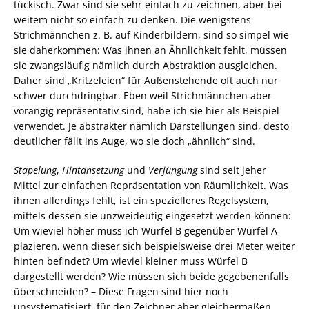
tückisch. Zwar sind sie sehr einfach zu zeichnen, aber bei
weitem nicht so einfach zu denken. Die wenigstens
Strichmännchen z. B. auf Kinderbildern, sind so simpel wie
sie daherkommen: Was ihnen an Ähnlichkeit fehlt, müssen
sie zwangsläufig nämlich durch Abstraktion ausgleichen.
Daher sind „Kritzeleien“ für Außenstehende oft auch nur
schwer durchdringbar. Eben weil Strichmännchen aber
vorangig repräsentativ sind, habe ich sie hier als Beispiel
verwendet. Je abstrakter nämlich Darstellungen sind, desto
deutlicher fällt ins Auge, wo sie doch „ähnlich“ sind.
Stapelung
,
Hintansetzung
und
Verjüngung
sind seit jeher
Mittel zur einfachen Repräsentation von Räumlichkeit. Was
ihnen allerdings fehlt, ist ein spezielleres Regelsystem,
mittels dessen sie unzweideutig eingesetzt werden können:
Um wieviel höher muss ich Würfel B gegenüber Würfel A
plazieren, wenn dieser sich beispielsweise drei Meter weiter
hinten befindet? Um wieviel kleiner muss Würfel B
dargestellt werden? Wie müssen sich beide gegebenenfalls
überschneiden? – Diese Fragen sind hier noch
unsystematisiert, für den Zeichner aber gleichermaßen