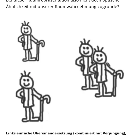
Ähnlichkeit mit unserer Raumwahrnehmung zugrunde?
Links einfache Übereinandersetzung (kombiniert mit Verjüngung),