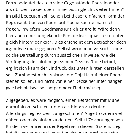
Form bedeutet das, einzelne Gegenstände übereinander
abzubilden, wobei oben immer auch gleich „weiter hinten“
im Bild bedeuten soll. Schon bei dieser einfachen Form der
Repräsentation von Raum auf Fläche könnte man sich
fragen, inwiefern Goodmans Kritik hier greift. Wäre denn
hier auch eine „umgekehrte Perspektive“, quasi also „unten
gleich hinten“ denkbar? Dies erscheint dem Betrachter doch
irgendwie unausgegoren. Selbst wenn man versucht, eine
solche Darstellung durch zusätzliche Hinweise, wie die
Verjüngung der hinten gelegenen Gegenstände betont,
ergibt sich kaum der Eindruck, das unten hinten darstellen
soll. Zumindest nicht, solange die Objekte auf einer Ebene
stehen sollen, und nicht von einer Decke herunter hängen
(wie beispielsweise Lampen oder Fledermäuse).
Zugegeben, es wäre möglich, einen Betrachter mit Mühe
daraufhin zu schulen, unten als hinten zu deuten.
Allerdings liegt es dem „ungeschulten“ Auge trotzdem viel
näher, oben als hinten zu deuten. Selbst Zeichnungen von
Kindern verfahren in der Regel nach diesem System. Liegt
bei dieser Raumrepräsentation also nicht doch optische