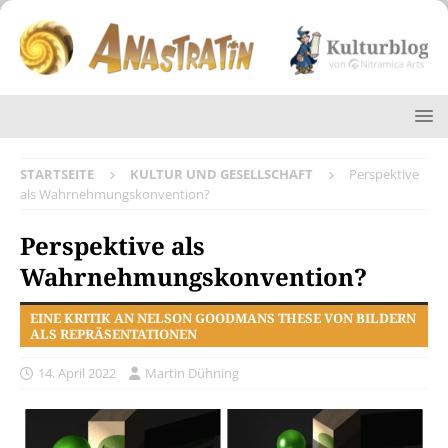
STARTSEITE
KULTUR UND GESELLSCHAFT
Perspektive
als Wahrnehmungskonvention?
Perspektive als
Wahrnehmungskonvention?
EINE KRITIK AN NELSON GOODMANS THESE VON BILDERN
ALS REPRÄSENTATIONEN
14. April 2022
Martin Dühning