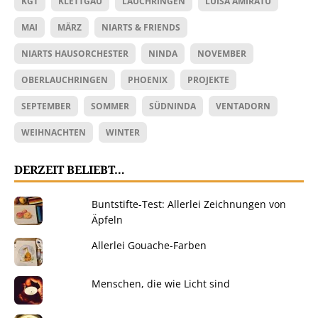
KGT
KLETTGAU
LAUCHRINGEN
LUISA AMIRATU
MAI
MÄRZ
NIARTS & FRIENDS
NIARTS HAUSORCHESTER
NINDA
NOVEMBER
OBERLAUCHRINGEN
PHOENIX
PROJEKTE
SEPTEMBER
SOMMER
SÜDNINDA
VENTADORN
WEIHNACHTEN
WINTER
DERZEIT BELIEBT…
Buntstifte-Test: Allerlei Zeichnungen von
Äpfeln
Allerlei Gouache-Farben
Menschen, die wie Licht sind