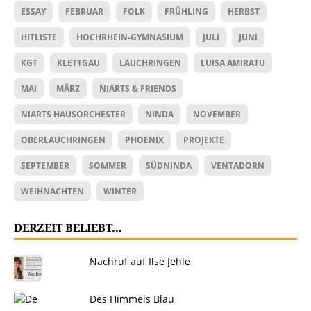
ESSAY
FEBRUAR
FOLK
FRÜHLING
HERBST
HITLISTE
HOCHRHEIN-GYMNASIUM
JULI
JUNI
KGT
KLETTGAU
LAUCHRINGEN
LUISA AMIRATU
MAI
MÄRZ
NIARTS & FRIENDS
NIARTS HAUSORCHESTER
NINDA
NOVEMBER
OBERLAUCHRINGEN
PHOENIX
PROJEKTE
SEPTEMBER
SOMMER
SÜDNINDA
VENTADORN
WEIHNACHTEN
WINTER
DERZEIT BELIEBT…
Nachruf auf Ilse Jehle
Des Himmels Blau