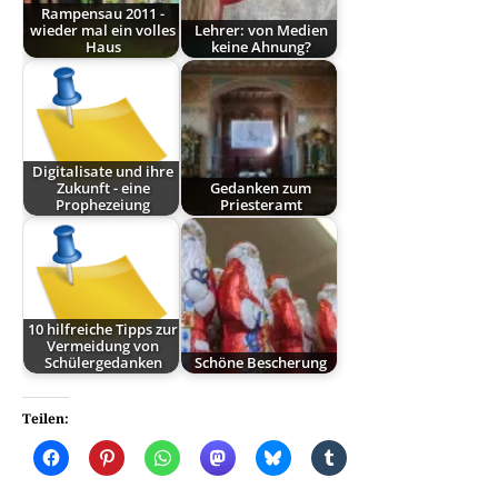
Rampensau 2011 -
wieder mal ein volles
Lehrer: von Medien
Haus
keine Ahnung?
Digitalisate und ihre
Zukunft - eine
Gedanken zum
Prophezeiung
Priesteramt
10 hilfreiche Tipps zur
Vermeidung von
Schülergedanken
Schöne Bescherung
Teilen: