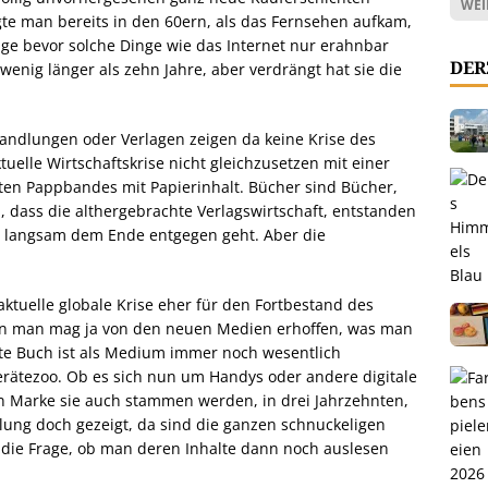
WEI
te man bereits in den 60ern, als das Fernsehen aufkam,
ange bevor solche Dinge wie das Internet nur erahnbar
DER
enig länger als zehn Jahre, aber verdrängt hat sie die
dlungen oder Verlagen zeigen da keine Krise des
uelle Wirtschaftskrise nicht gleichzusetzen mit einer
ten Pappbandes mit Papierinhalt. Bücher sind Bücher,
 dass die althergebrachte Verlagswirtschaft, entstanden
un langsam dem Ende entgegen geht. Aber die
aktuelle globale Krise eher für den Fortbestand des
nn man mag ja von den neuen Medien erhoffen, was man
te Buch ist als Medium immer noch wesentlich
erätezoo. Ob es sich nun um Handys oder andere digitale
n Marke sie auch stammen werden, in drei Jahrzehnten,
klung doch gezeigt, da sind die ganzen schnuckeligen
 die Frage, ob man deren Inhalte dann noch auslesen