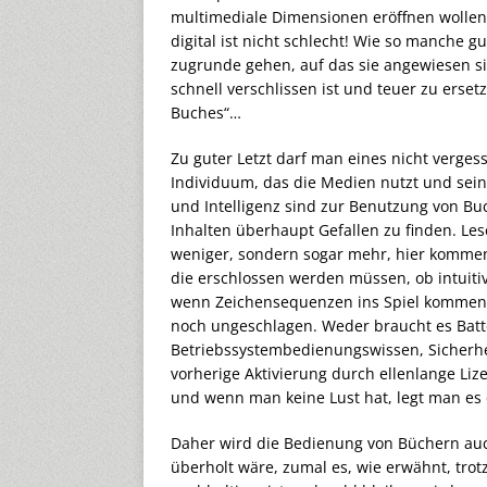
multimediale Dimensionen eröffnen wollen
digital ist nicht schlecht! Wie so manche
zugrunde gehen, auf das sie angewiesen s
schnell verschlissen ist und teuer zu erset
Buches“…
Zu guter Letzt darf man eines nicht verge
Individuum, das die Medien nutzt und sein
und Intelligenz sind zur Benutzung von Bu
Inhalten überhaupt Gefallen zu finden. L
weniger, sondern sogar mehr, hier kommen
die erschlossen werden müssen, ob intuitiv 
wenn Zeichensequenzen ins Spiel kommen, 
noch ungeschlagen. Weder braucht es Batt
Betriebssystembedienungswissen, Sicherhe
vorherige Aktivierung durch ellenlange Li
und wenn man keine Lust hat, legt man es ei
Daher wird die Bedienung von Büchern auch
überholt wäre, zumal es, wie erwähnt, tro