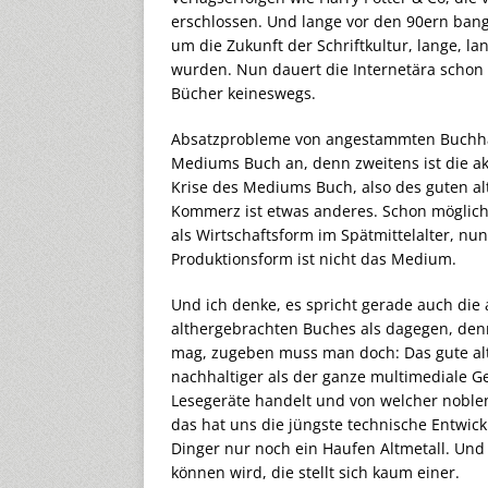
erschlossen. Und lange vor den 90ern bang
um die Zukunft der Schriftkultur, lange, l
wurden. Nun dauert die Internetära schon w
Bücher keineswegs.
Absatzprobleme von angestammten Buchhan
Mediums Buch an, denn zweitens ist die akt
Krise des Mediums Buch, also des guten al
Kommerz ist etwas anderes. Schon möglich,
als Wirtschaftsform im Spätmittelalter, n
Produktionsform ist nicht das Medium.
Und ich denke, es spricht gerade auch die 
althergebrachten Buches als dagegen, de
mag, zugeben muss man doch: Das gute al
nachhaltiger als der ganze multimediale G
Lesegeräte handelt und von welcher noble
das hat uns die jüngste technische Entwic
Dinger nur noch ein Haufen Altmetall. Und
können wird, die stellt sich kaum einer.