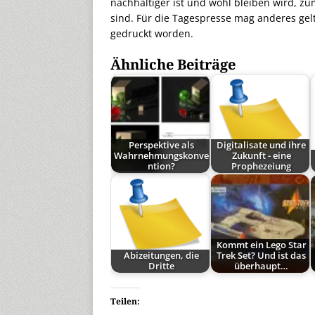
nachhaltiger ist und wohl bleiben wird, z
sind. Für die Tagespresse mag anderes gelt
gedruckt worden.
Ähnliche Beiträge
Perspektive als
Digitalisate und ihre
Wahrnehmungskonve
Zukunft - eine
ntion?
Prophezeiung
Kommt ein Lego Star
Abizeitungen, die
Trek Set? Und ist das
Dritte
überhaupt…
Teilen: