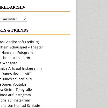
IKEL-ARCHIV
RTS & FRIENDS
e-Gesellschaft Freiburg
rhein Schauspiel – Theater
 Hansen – Fotografie
cht.ti – Künstlerin
ts Webseite
amica Arts auf Instagramm
eDunes deviantART
eDunes soundcloud
eDunes Youtube
a Stein – Fotografie
inda auf Instagram
oris auf Instagram
eite von Konrad Schlude