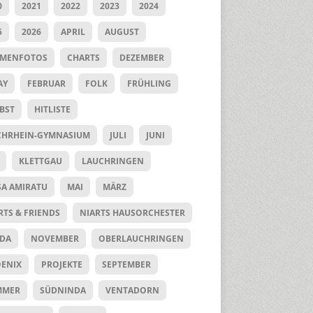
0
2021
2022
2023
2024
5
2026
APRIL
AUGUST
UMENFOTOS
CHARTS
DEZEMBER
AY
FEBRUAR
FOLK
FRÜHLING
BST
HITLISTE
HRHEIN-GYMNASIUM
JULI
JUNI
KLETTGAU
LAUCHRINGEN
SA AMIRATU
MAI
MÄRZ
RTS & FRIENDS
NIARTS HAUSORCHESTER
DA
NOVEMBER
OBERLAUCHRINGEN
ENIX
PROJEKTE
SEPTEMBER
MMER
SÜDNINDA
VENTADORN