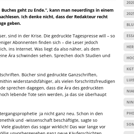
202
n Buches geht zu Ende.“, kann man neuerdings in einem
202
nachlesen. Ich denke nicht, dass der Redakteur recht
nge geben.
BL
r, sind in der Krise. Die gedruckte Tagespresse will – so
ESS
niger Abonnenten finden sich – die Leser jedoch
HER
ich, ins Internet. Was liegt da also näher, als dem
ine Ära schwinden sehen. Sprechen doch Studien und
HOC
KGT
tschriften. Bücher sind gedruckte Ganzschriften,
LUI
ithin widerstandsfähiger, als vielen forschrittsfreudigen
ünde sprechen dagegen, dass die Ära des gedruckten
NIA
noch lebende Tote sein werden, ja das sie überhaupt
NIN
PHO
ntergangsprophetie ja nicht ganz neu. Schon in den
nethik und -wissenschaft beschäftigte, sagte so
SO
ele glaubten das sogar wirklich! Das war lange vor
e völlig unvorhergesehen ganz neue Käuferschichten