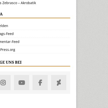
s Zebrasco – Akrobatik
A
lden
rags-Feed
entar-Feed
Press.org
GE UNS BEI