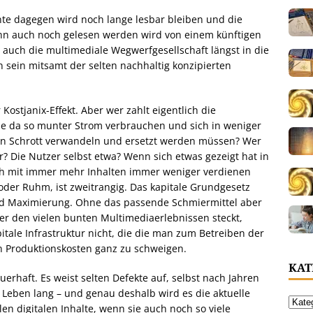
nte dagegen wird noch lange lesbar bleiben und die
ann auch noch gelesen werden wird von einem künftigen
 auch die multimediale Wegwerfgesellschaft längst in die
sein mitsamt der selten nachhaltig konzipierten
Kostjanix-Effekt. Aber wer zahlt eigentlich die
die da so munter Strom verbrauchen und sich in weniger
t in Schrott verwandeln und ersetzt werden müssen? Wer
r? Die Nutzer selbst etwa? Wenn sich etwas gezeigt hat in
ich mit immer mehr Inhalten immer weniger verdienen
oder Ruhm, ist zweitrangig. Das kapitale Grundgesetz
t und Maximierung. Ohne das passende Schmiermittel aber
ter den vielen bunten Multimediaerlebnissen steckt,
tale Infrastruktur nicht, die die man zum Betreiben der
n Produktionskosten ganz zu schweigen.
KAT
erhaft. Es weist selten Defekte auf, selbst nach Jahren
 Leben lang – und genau deshalb wird es die aktuelle
len digitalen Inhalte, wenn sie auch noch so viele