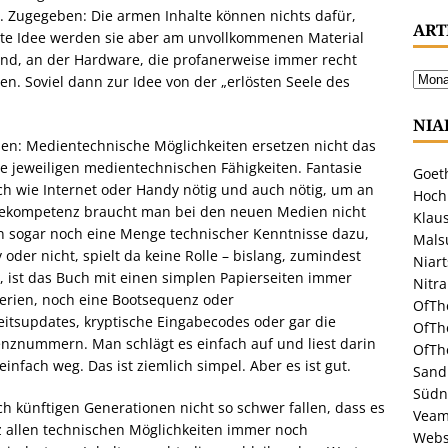
. Zugegeben: Die armen Inhalte können nichts dafür,
ART
 gute Idee werden sie aber am unvollkommenen Material
ind, an der Hardware, die profanerweise immer recht
zen. Soviel dann zur Idee von der „erlösten Seele des
NIA
ssen: Medientechnische Möglichkeiten ersetzen nicht das
e jeweiligen medientechnischen Fähigkeiten. Fantasie
Goeth
ch wie Internet oder Handy nötig und auch nötig, um an
Hoch
esekompetenz braucht man bei den neuen Medien nicht
Klaus
 sogar noch eine Menge technischer Kenntnisse dazu,
Malsu
oder nicht, spielt da keine Rolle – bislang, zumindest
Niar
ist das Buch mit einen simplen Papierseiten immer
Nitr
erien, noch eine Bootsequenz oder
OfTh
itsupdates, kryptische Eingabecodes oder gar die
OfTh
zenznummern. Man schlägt es einfach auf und liest darin
OfTh
nfach weg. Das ist ziemlich simpel. Aber es ist gut.
Sandr
Südn
 künftigen Generationen nicht so schwer fallen, dass es
Veam
tz allen technischen Möglichkeiten immer noch
Webs