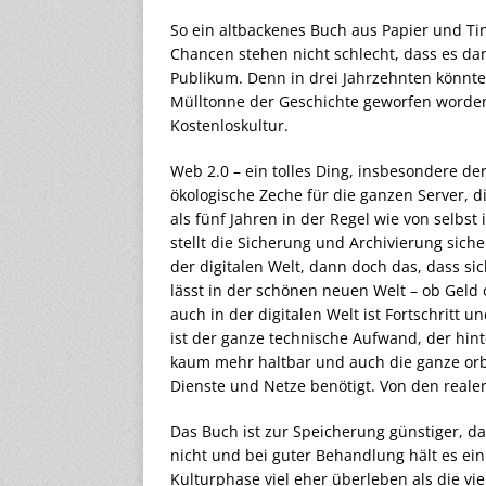
So ein altbackenes Buch aus Papier und Ti
Chancen stehen nicht schlecht, dass es d
Publikum. Denn in drei Jahrzehnten könnte
Mülltonne der Geschichte geworfen worden 
Kostenloskultur.
Web 2.0 – ein tolles Ding, insbesondere der 
ökologische Zeche für die ganzen Server, 
als fünf Jahren in der Regel wie von selbs
stellt die Sicherung und Archivierung siche
der digitalen Welt, dann doch das, dass s
lässt in der schönen neuen Welt – ob Geld 
auch in der digitalen Welt ist Fortschrit
ist der ganze technische Aufwand, der hin
kaum mehr haltbar und auch die ganze orbi
Dienste und Netze benötigt. Von den reale
Das Buch ist zur Speicherung günstiger, dau
nicht und bei guter Behandlung hält es ein
Kulturphase viel eher überleben als die vie