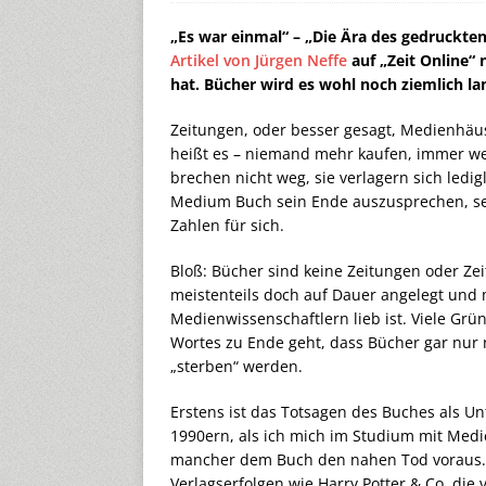
„Es war einmal“ – „Die Ära des gedruckte
Artikel von Jürgen Neffe
auf „Zeit Online“ 
hat. Bücher wird es wohl noch ziemlich la
Zeitungen, oder besser gesagt, Medienhäuse
heißt es – niemand mehr kaufen, immer we
brechen nicht weg, sie verlagern sich ledigl
Medium Buch sein Ende auszusprechen, se
Zahlen für sich.
Bloß: Bücher sind keine Zeitungen oder Zei
meistenteils doch auf Dauer angelegt und m
Medienwissenschaftlern lieb ist. Viele Gr
Wortes zu Ende geht, dass Bücher gar nur 
„sterben“ werden.
Erstens ist das Totsagen des Buches als U
1990ern, als ich mich im Studium mit Medie
mancher dem Buch den nahen Tod voraus. Vi
Verlagserfolgen wie Harry Potter & Co, di