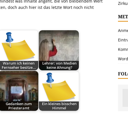
umindest was Inhalte angeht, die von bleibendem Wert
Zirku
en, doch auch hier ist das letzte Wort noch nicht
MET
Anme
Eint
Komm
Word
Warum ich keinen
Lehrer: von Medien
Fernseher besitze...
keine Ahnung?
FOL
Gedanken zum
Ein kleines bisschen
Priesteramt
Himmel