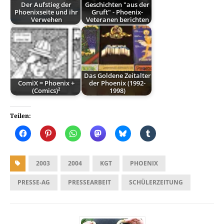
Der Aufstieg der
Geschichten "aus der
Phoenixseite und ihr
Gruft" - Phoenix-
Verwehen
Veteranen berichten
Das Goldene Zeitalter
ComiX = Phoenix +
der Phoenix (1992-
(Comics)²
1998)
Teilen:
2003
2004
KGT
PHOENIX
PRESSE-AG
PRESSEARBEIT
SCHÜLERZEITUNG