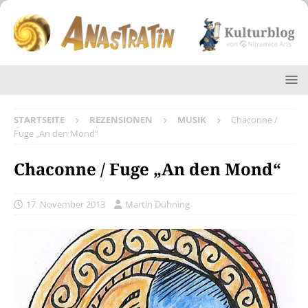
STARTSEITE
REZENSIONEN
MUSIK
Chaconne /
Fuge „An den Mond“
Chaconne / Fuge „An den Mond“
17. November 2013
Martin Dühning