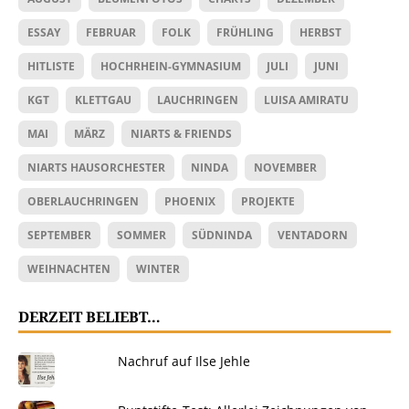
ESSAY
FEBRUAR
FOLK
FRÜHLING
HERBST
HITLISTE
HOCHRHEIN-GYMNASIUM
JULI
JUNI
KGT
KLETTGAU
LAUCHRINGEN
LUISA AMIRATU
MAI
MÄRZ
NIARTS & FRIENDS
NIARTS HAUSORCHESTER
NINDA
NOVEMBER
OBERLAUCHRINGEN
PHOENIX
PROJEKTE
SEPTEMBER
SOMMER
SÜDNINDA
VENTADORN
WEIHNACHTEN
WINTER
DERZEIT BELIEBT…
Nachruf auf Ilse Jehle