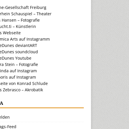
e-Gesellschaft Freiburg
rhein Schauspiel – Theater
 Hansen – Fotografie
cht.ti – Künstlerin
ts Webseite
amica Arts auf Instagramm
eDunes deviantART
eDunes soundcloud
eDunes Youtube
a Stein – Fotografie
inda auf Instagram
oris auf Instagram
eite von Konrad Schlude
s Zebrasco – Akrobatik
A
lden
rags-Feed