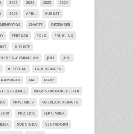
0
2021
2022
2023
2024
5
2026
APRIL
AUGUST
UMENFOTOS
CHARTS
DEZEMBER
AY
FEBRUAR
FOLK
FRÜHLING
BST
HITLISTE
HRHEIN-GYMNASIUM
JULI
JUNI
KLETTGAU
LAUCHRINGEN
SA AMIRATU
MAI
MÄRZ
RTS & FRIENDS
NIARTS HAUSORCHESTER
DA
NOVEMBER
OBERLAUCHRINGEN
ENIX
PROJEKTE
SEPTEMBER
MMER
SÜDNINDA
VENTADORN