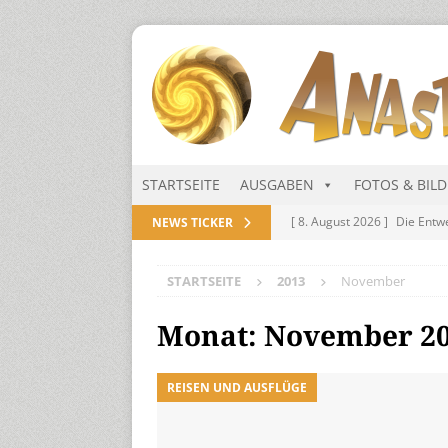
STARTSEITE
AUSGABEN
FOTOS & BIL
[ 8. August 2026 ]
Die Entw
NEWS TICKER
[ 8. August 2026 ]
In den S
[ 1. August 2026 ]
Generals
STARTSEITE
2013
November
NITRAMIEN
Monat:
November 2
[ 1. August 2026 ]
Niarts Mu
[ 1. August 2026 ]
Die Niar
REISEN UND AUSFLÜGE