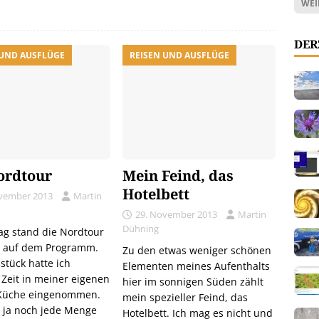
WEI
DER
 UND AUSFLÜGE
REISEN UND AUSFLÜGE
ordtour
Mein Feind, das
Hotelbett
vember 2013
Martin
29. November 2013
Martin
Dühning
ag stand die Nordtour
l auf dem Programm.
Zu den etwas weniger schönen
stück hatte ich
Elementen meines Aufenthalts
Zeit in meiner eigenen
hier im sonnigen Süden zählt
 Küche eingenommen.
mein spezieller Feind, das
e ja noch jede Menge
Hotelbett. Ich mag es nicht und