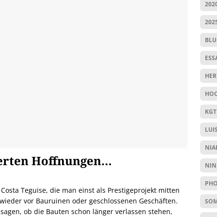
202
202
BL
ESS
HER
HOC
KGT
LUI
NIA
terten Hoffnungen…
NIN
PHO
Costa Teguise, die man einst als Prestigeprojekt mitten
 wieder vor Bauruinen oder geschlossenen Geschäften.
SO
sagen, ob die Bauten schon länger verlassen stehen,