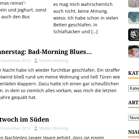
nas reinas“-
es mag mich wahrscheinlich
ein und Joghurt, sonst
auch nicht, keine Ahnung,
h auch den Bus
wieso. Ich habe schon in vielen
.
Betten geschlafen, in
Schlafsäcken und
[…]
nerstag: Bad-Morning Blues…
. November 2013
Martin Dühning
 Nacht habe ich wieder furchtbar geschlafen. Ein straffer
KAT
atwind bließ rund um meine Wohnung und ließ Türen wie
erläden klappern. Dazu hatte ich einen gar scheußlichen
, in dem so ziemlich alles vorkam, was mich die letzten
Jahre gequält hat.
ART
twoch im Süden
. November 2013
Martin Dühning
NIA
n Nachteilen langer Haare gehört, dass sie einem