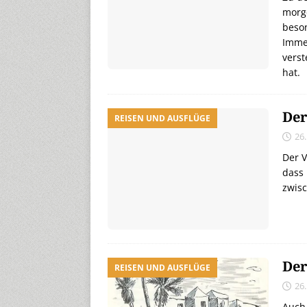
morge
beso
Immer
vers
hat.
Der
REISEN UND AUSFLÜGE
26
Der V
dass 
zwis
Der
REISEN UND AUSFLÜGE
26
Auch 