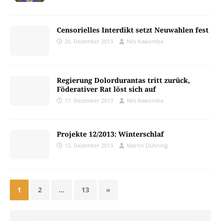
Censorielles Interdikt setzt Neuwahlen fest
20. Dezember 2013
Nils Kawomba
Regierung Dolordurantas tritt zurück,
Föderativer Rat löst sich auf
17. Dezember 2013
Nils Kawomba
Projekte 12/2013: Winterschlaf
13. Dezember 2013
Martin Dühning
1
2
…
13
»