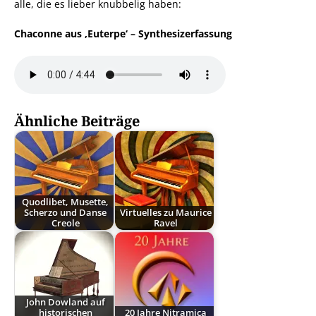
alle, die es lieber knubbelig haben:
Chaconne aus ‚Euterpe‘ – Synthesizerfassung
Ähnliche Beiträge
Quodlibet, Musette,
Scherzo und Danse
Virtuelles zu Maurice
Creole
Ravel
John Dowland auf
historischen
20 Jahre Nitramica