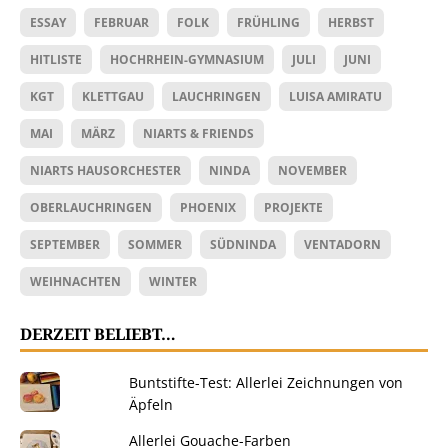
ESSAY
FEBRUAR
FOLK
FRÜHLING
HERBST
HITLISTE
HOCHRHEIN-GYMNASIUM
JULI
JUNI
KGT
KLETTGAU
LAUCHRINGEN
LUISA AMIRATU
MAI
MÄRZ
NIARTS & FRIENDS
NIARTS HAUSORCHESTER
NINDA
NOVEMBER
OBERLAUCHRINGEN
PHOENIX
PROJEKTE
SEPTEMBER
SOMMER
SÜDNINDA
VENTADORN
WEIHNACHTEN
WINTER
DERZEIT BELIEBT…
Buntstifte-Test: Allerlei Zeichnungen von
Äpfeln
Allerlei Gouache-Farben