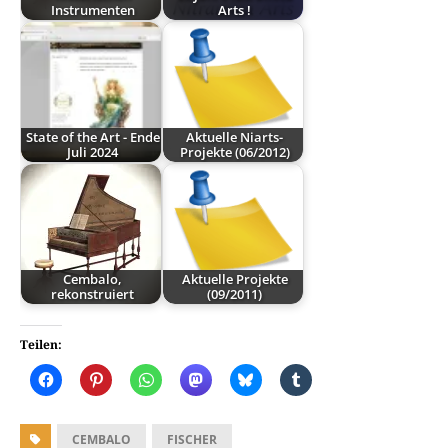
Instrumenten
Arts !
State of the Art - Ende
Aktuelle Niarts-
Juli 2024
Projekte (06/2012)
Cembalo,
Aktuelle Projekte
rekonstruiert
(09/2011)
Teilen:
CEMBALO
FISCHER