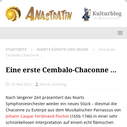
STARTSEITE
NIARTS KÜNSTE UND MUSIK
Eine erste
Cembalo-Chaconne …
Eine erste Cembalo-Chaconne …
18. Mai 2012
Martin Dühning
Nach längerer Zeit präsentiert das Niarts
Symphonieorchester wieder ein neues Stück – diesmal die
Chaconne zu Euterpe aus dem Musikalischen Parnassus von
Johann Caspar Ferdinand Fischer
(1656-1746) in einer sehr
schnörkellosen Interpretation auf einem echt flämischen