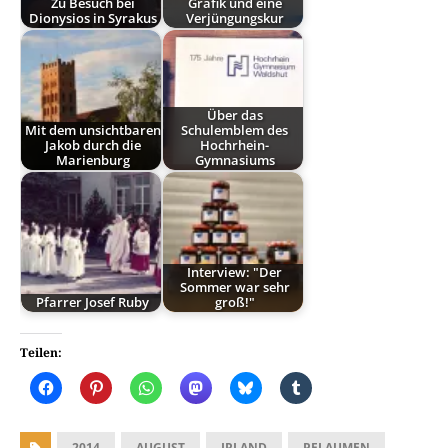
Zu Besuch bei
Grafik und eine
Dionysios in Syrakus
Verjüngungskur
Über das
Mit dem unsichtbaren
Schulemblem des
Jakob durch die
Hochrhein-
Marienburg
Gymnasiums
Interview: "Der
Sommer war sehr
Pfarrer Josef Ruby
groß!"
Teilen:
2014
AUGUST
IRLAND
PFLAUMEN