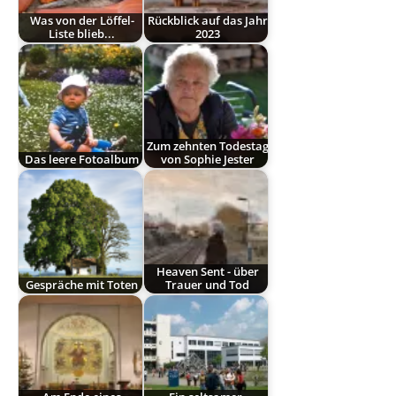
Was von der Löffel-
Rückblick auf das Jahr
Liste blieb...
2023
Zum zehnten Todestag
Das leere Fotoalbum
von Sophie Jester
Heaven Sent - über
Gespräche mit Toten
Trauer und Tod