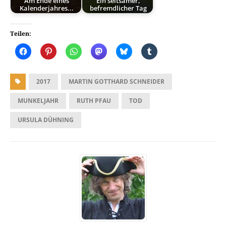
Am Ende eines
Ein seltsamer,
Kalenderjahres...
befremdlicher Tag
Teilen:
2017
MARTIN GOTTHARD SCHNEIDER
MUNKELJAHR
RUTH PFAU
TOD
URSULA DÜHNING