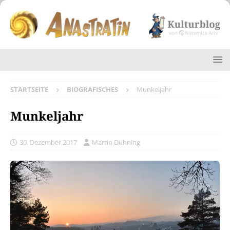
STARTSEITE
BIOGRAFISCHES
Munkeljahr
Munkeljahr
30. Dezember 2017
Martin Dühning