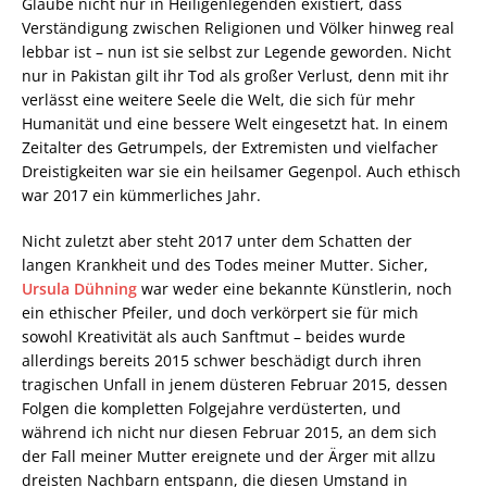
Glaube nicht nur in Heiligenlegenden existiert, dass
Verständigung zwischen Religionen und Völker hinweg real
lebbar ist – nun ist sie selbst zur Legende geworden. Nicht
nur in Pakistan gilt ihr Tod als großer Verlust, denn mit ihr
verlässt eine weitere Seele die Welt, die sich für mehr
Humanität und eine bessere Welt eingesetzt hat. In einem
Zeitalter des Getrumpels, der Extremisten und vielfacher
Dreistigkeiten war sie ein heilsamer Gegenpol. Auch ethisch
war 2017 ein kümmerliches Jahr.
Nicht zuletzt aber steht 2017 unter dem Schatten der
langen Krankheit und des Todes meiner Mutter. Sicher,
Ursula Dühning
war weder eine bekannte Künstlerin, noch
ein ethischer Pfeiler, und doch verkörpert sie für mich
sowohl Kreativität als auch Sanftmut – beides wurde
allerdings bereits 2015 schwer beschädigt durch ihren
tragischen Unfall in jenem düsteren Februar 2015, dessen
Folgen die kompletten Folgejahre verdüsterten, und
während ich nicht nur diesen Februar 2015, an dem sich
der Fall meiner Mutter ereignete und der Ärger mit allzu
dreisten Nachbarn entspann, die diesen Umstand in