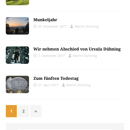
Munkeljahr
30. Dezember 2017
Martin Dühning
Wir nehmen Abschied von Ursula Dühning
7. Dezember 2017
Martin Dühning
Zum fünften Todestag
27. April 2017
Martin Dühning
1
2
»