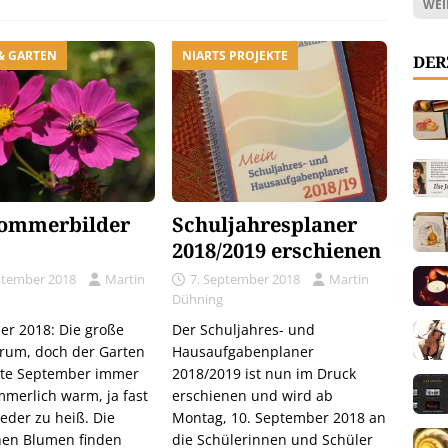
WEI
& GARTEN
NIARTS PROJEKTE
DER
ommerbilder
Schuljahresplaner
2018/2019 erschienen
ptember 2018
Martin
7. September 2018
Martin
Dühning
r 2018: Die große
Der Schuljahres- und
t rum, doch der Garten
Hausaufgabenplaner
tte September immer
2018/2019 ist nun im Druck
merlich warm, ja fast
erschienen und wird ab
eder zu heiß. Die
Montag, 10. September 2018 an
hen Blumen finden
die Schülerinnen und Schüler