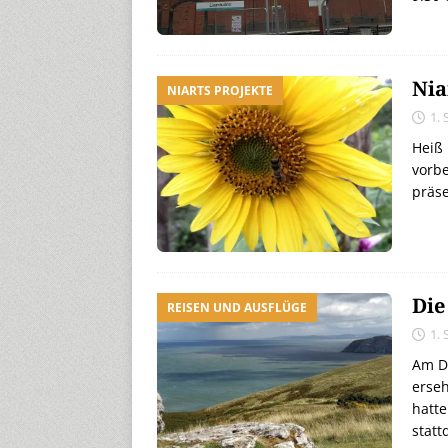
Nia
NIARTS PROJEKTE
1.
Heiß 
vorbe
präse
Die
REISEN UND AUSFLÜGE
1.
Am Di
erseh
hatte
statt