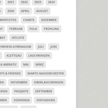
0
2021
2022
2023
2024
5
2026
APRIL
AUGUST
UMENFOTOS
CHARTS
DEZEMBER
AY
FEBRUAR
FOLK
FRÜHLING
BST
HITLISTE
HRHEIN-GYMNASIUM
JULI
JUNI
KLETTGAU
LAUCHRINGEN
SA AMIRATU
MAI
MÄRZ
RTS & FRIENDS
NIARTS HAUSORCHESTER
DA
NOVEMBER
OBERLAUCHRINGEN
ENIX
PROJEKTE
SEPTEMBER
MMER
SÜDNINDA
VENTADORN