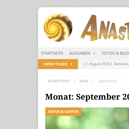
STARTSEITE
AUSGABEN
FOTOS & BIL
[ 1. August 2026 ]
Generals
NEWS TICKER
NITRAMIEN
STARTSEITE
2018
September
[ 1. August 2026 ]
Niarts Mu
[ 31. Juli 2026 ]
Des Himmel
Monat:
September 2
[ 31. Juli 2026 ]
Generalsekre
NATUR & GARTEN
[ 1. August 2026 ]
Die Niar