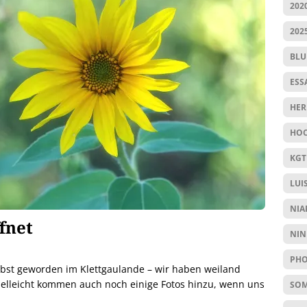
202
202
BL
ESS
HER
HOC
KGT
LUI
NIA
fnet
NIN
PHO
rbst geworden im Klettgaulande – wir haben weiland
elleicht kommen auch noch einige Fotos hinzu, wenn uns
SO