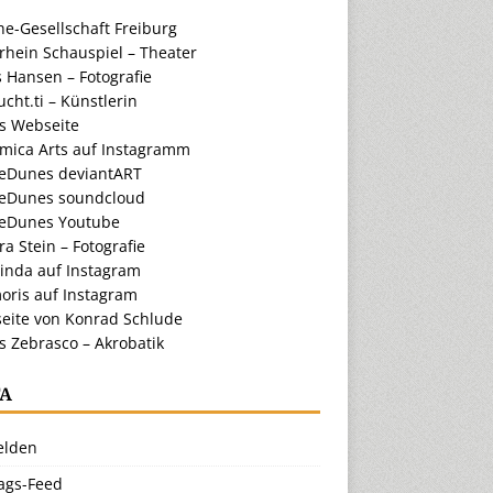
e-Gesellschaft Freiburg
rhein Schauspiel – Theater
 Hansen – Fotografie
cht.ti – Künstlerin
ts Webseite
amica Arts auf Instagramm
eDunes deviantART
eDunes soundcloud
eDunes Youtube
a Stein – Fotografie
inda auf Instagram
oris auf Instagram
eite von Konrad Schlude
s Zebrasco – Akrobatik
A
lden
rags-Feed