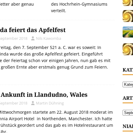
etter aber genau
des Hochrhein-Gymnasiums
verteilt.
da feiert das Apfelfest
 September 2018
Nils Kawomba
eitag, den 7. September 521 a. C. war es soweit: In
nda wurde das große Apfelfest gefeiert. Eingeführt
 der Feiertag schon vor einigen Jahren, nun gab es mit
 großen Ernte aber erstmals genug Grund zum Feiern.
KAT
 Ankunft in Llandudno, Wales
ART
 September 2018
Martin Dühning
Mittwochmorgen startete am 22. August 2018 moderat im
nnia Airport Hotel in Northenden, Manchester. Ich hatte
rühstück geordert und das gab es im Hotelrestaurant um
NIA
Uhr.