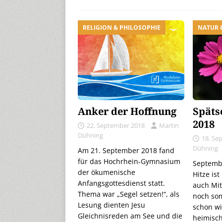
RELIGION & PHILOSOPHIE
NATUR 
Anker der Hoffnung
Späts
2018
22. September 2018
Martin
Dühning
18. Se
Dühning
Am 21. September 2018 fand
für das Hochrhein-Gymnasium
Septembe
der ökumenische
Hitze is
Anfangsgottesdienst statt.
auch Mi
Thema war „Segel setzen!“, als
noch som
Lesung dienten Jesu
schon wi
Gleichnisreden am See und die
heimisc