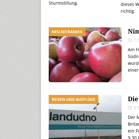
Sturmstillung.
dieses W
richtig.
Nin
NEU-NITRAMIEN
7.
Am Fr
Südni
wurde
einer
Die
REISEN UND AUSFLÜGE
3.
Der 
Brita
ein F
9.30 