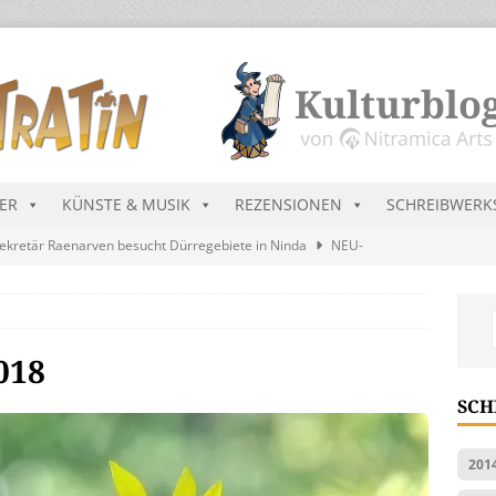
DER
KÜNSTE & MUSIK
REZENSIONEN
SCHREIBWERK
ekretär Raenarven besucht Dürregebiete in Ninda
NEU-
sik wird erst mal unöffentlich…
ALLGEMEIN
s Blau
MALMEDIEN UND RATGEBER
018
tär stellt Streichliste vor
NEU-NITRAMIEN
SCH
ts Charts im August 2026
MUSIK
201