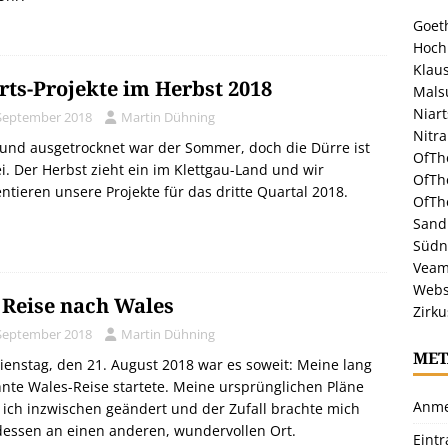
Goeth
Hoch
Klaus
rts-Projekte im Herbst 2018
Malsu
Niar
 September 2018
Martin Dühning
Nitr
und ausgetrocknet war der Sommer, doch die Dürre ist
OfTh
i. Der Herbst zieht ein im Klettgau-Land und wir
OfTh
ntieren unsere Projekte für das dritte Quartal 2018.
OfTh
Sandr
Südn
Veam
Webs
 Reise nach Wales
Zirku
 September 2018
Martin Dühning
MET
enstag, den 21. August 2018 war es soweit: Meine lang
nte Wales-Reise startete. Meine ursprünglichen Pläne
Anme
 ich inzwischen geändert und der Zufall brachte mich
dessen an einen anderen, wundervollen Ort.
Eint