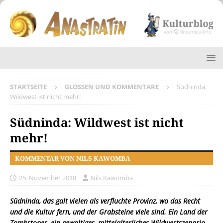
STARTSEITE
GLOSSEN UND KOMMENTARE
Südninda:
Wildwest ist nicht mehr!
Südninda: Wildwest ist nicht
mehr!
KOMMENTAR VON NILS KAWOMBA
25. November 2018
Nils Kawomba
Südninda, das galt vielen als verfluchte Provinz, wo das Recht
und die Kultur fern, und der Grabsteine viele sind. Ein Land der
Tombstones, ein gewaltiges, mittelalterliches Wildwestszenario,