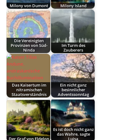
Milony von Dumont
Milony Island
Die Vereinigten
Provinzen von Süd-
Im Turm des
Ninda
Zauberers
Das Kaisertum im
Ein nicht ganz
nitramischen
besinnlicher
Staatsverständnis
Adventssonntag
Es ist doch nicht ganz
das Wahre, sagte
Der Graf von Eldelon
Luisa