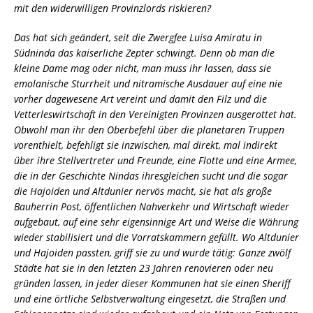
mit den widerwilligen Provinzlords riskieren?
Das hat sich geändert, seit die Zwergfee Luisa Amiratu in
Südninda das kaiserliche Zepter schwingt. Denn ob man die
kleine Dame mag oder nicht, man muss ihr lassen, dass sie
emolanische Sturrheit und nitramische Ausdauer auf eine nie
vorher dagewesene Art vereint und damit den Filz und die
Vetterleswirtschaft in den Vereinigten Provinzen ausgerottet hat.
Obwohl man ihr den Oberbefehl über die planetaren Truppen
vorenthielt, befehligt sie inzwischen, mal direkt, mal indirekt
über ihre Stellvertreter und Freunde, eine Flotte und eine Armee,
die in der Geschichte Nindas ihresgleichen sucht und die sogar
die Hajoiden und Altdunier nervös macht, sie hat als große
Bauherrin Post, öffentlichen Nahverkehr und Wirtschaft wieder
aufgebaut, auf eine sehr eigensinnige Art und Weise die Währung
wieder stabilisiert und die Vorratskammern gefüllt. Wo Altdunier
und Hajoiden passten, griff sie zu und wurde tätig: Ganze zwölf
Städte hat sie in den letzten 23 Jahren renovieren oder neu
gründen lassen, in jeder dieser Kommunen hat sie einen Sheriff
und eine örtliche Selbstverwaltung eingesetzt, die Straßen und