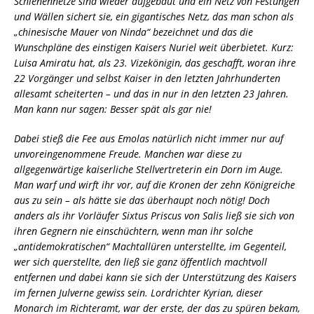
Schienennetze sind wieder aufgebaut und ein Netz von Festungen
und Wällen sichert sie, ein gigantisches Netz, das man schon als
„chinesische Mauer von Ninda“ bezeichnet und das die
Wunschpläne des einstigen Kaisers Nuriel weit überbietet. Kurz:
Luisa Amiratu hat, als 23. Vizekönigin, das geschafft, woran ihre
22 Vorgänger und selbst Kaiser in den letzten Jahrhunderten
allesamt scheiterten – und das in nur in den letzten 23 Jahren.
Man kann nur sagen: Besser spät als gar nie!
Dabei stieß die Fee aus Emolas natürlich nicht immer nur auf
unvoreingenommene Freude. Manchen war diese zu
allgegenwärtige kaiserliche Stellvertreterin ein Dorn im Auge.
Man warf und wirft ihr vor, auf die Kronen der zehn Königreiche
aus zu sein – als hätte sie das überhaupt noch nötig! Doch
anders als ihr Vorläufer Sixtus Priscus von Salis ließ sie sich von
ihren Gegnern nie einschüchtern, wenn man ihr solche
„antidemokratischen“ Machtallüren unterstellte, im Gegenteil,
wer sich querstellte, den ließ sie ganz öffentlich machtvoll
entfernen und dabei kann sie sich der Unterstützung des Kaisers
im fernen Julverne gewiss sein. Lordrichter Kyrian, dieser
Monarch im Richteramt, war der erste, der das zu spüren bekam,