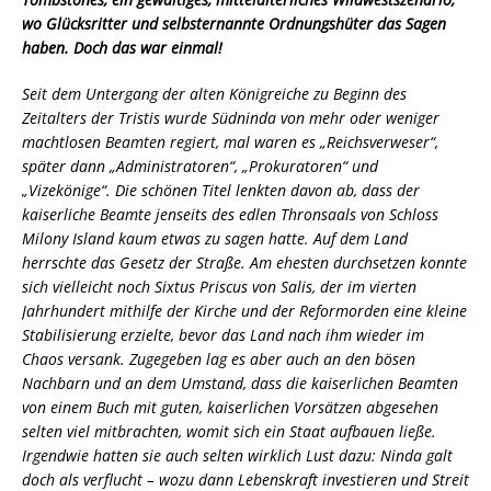
wo Glücksritter und selbsternannte Ordnungshüter das Sagen
haben. Doch das war einmal!
Seit dem Untergang der alten Königreiche zu Beginn des
Zeitalters der Tristis wurde Südninda von mehr oder weniger
machtlosen Beamten regiert, mal waren es „Reichsverweser“,
später dann „Administratoren“, „Prokuratoren“ und
„Vizekönige“. Die schönen Titel lenkten davon ab, dass der
kaiserliche Beamte jenseits des edlen Thronsaals von Schloss
Milony Island kaum etwas zu sagen hatte. Auf dem Land
herrschte das Gesetz der Straße. Am ehesten durchsetzen konnte
sich vielleicht noch Sixtus Priscus von Salis, der im vierten
Jahrhundert mithilfe der Kirche und der Reformorden eine kleine
Stabilisierung erzielte, bevor das Land nach ihm wieder im
Chaos versank. Zugegeben lag es aber auch an den bösen
Nachbarn und an dem Umstand, dass die kaiserlichen Beamten
von einem Buch mit guten, kaiserlichen Vorsätzen abgesehen
selten viel mitbrachten, womit sich ein Staat aufbauen ließe.
Irgendwie hatten sie auch selten wirklich Lust dazu: Ninda galt
doch als verflucht – wozu dann Lebenskraft investieren und Streit