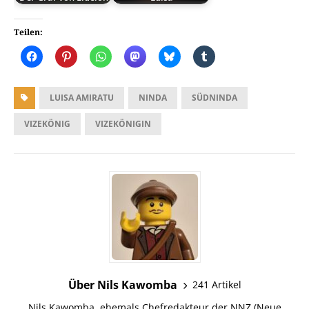
Teilen:
LUISA AMIRATU
NINDA
SÜDNINDA
VIZEKÖNIG
VIZEKÖNIGIN
Über Nils Kawomba
241 Artikel
Nils Kawomba, ehemals Chefredakteur der NNZ (Neue