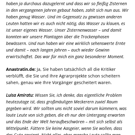
haben ja durchaus dazugelernt und dass wir so fleißig Zisternen
in den vergangenen Jahren gebaut haben, zahlt sich nun aus. Wir
haben genug Wasser. Und im Gegensatz zu gewissen anderen
Leuten hatten wir es auch nicht nötig, das Wasser zu klauen, es
ist unser eigenes Wasser. Unser Zisternenwasser – und damit
konnten wir unsere Plantagen über die Trockenphasen
bewässern. Und nun haben wir eine wirklich sehenswerte Ernte
und damit – nach langen Jahren – auch wieder Gewinn
erwirtschaftet. Das war für mich ein ganz besonderer Moment.
Anastratin.de:
Ja, Sie haben tatsächlich all die Kritiker
verblüfft, die Sie und Ihre Agrarprojekte schon scheitern
sahen, genau wie Ihre Vorgänger gescheitert waren.
Luisa Amiratu:
Wissen Sie, ich denke, das eigentliche Problem
heutezutage ist, dass großmäuligen Meckerern zuviel Raum
gegeben wird. Wir sollten uns nicht soviel darum kümmern, was
laute Leute von sich geben, die eh nur den Untergang erwarten
und das Ende der Welt heraufbeschwören – mit sich selbst als
Mittelpunkt. Füttern Sie keine Aasgeier, wenn Sie wollen, dass
das Gute gewinnt. Nicht alles, aber manche Leute sollte man