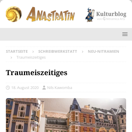
STARTSEITE
SCHREIBWERKSTATT
NEU-NITRAMIEN
Traumeiszeitiges
Traumeiszeitiges
18. August 2020
Nils Kawomba