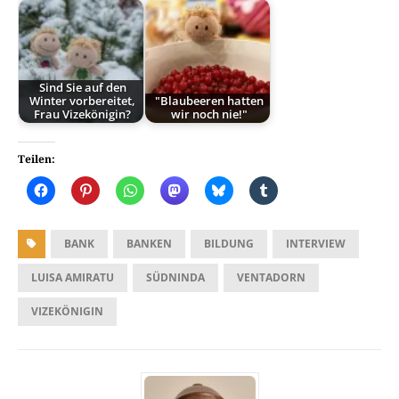
Sind Sie auf den
Winter vorbereitet,
"Blaubeeren hatten
Frau Vizekönigin?
wir noch nie!"
Teilen:
BANK
BANKEN
BILDUNG
INTERVIEW
LUISA AMIRATU
SÜDNINDA
VENTADORN
VIZEKÖNIGIN