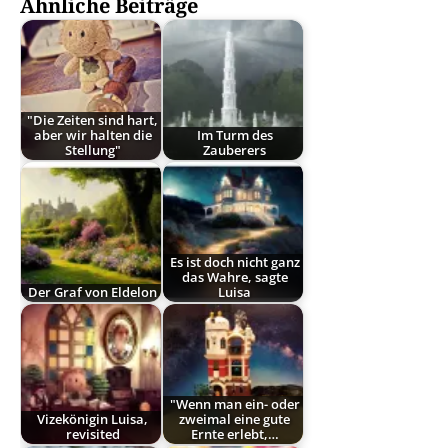
Ähnliche Beiträge
"Die Zeiten sind hart,
aber wir halten die
Im Turm des
Stellung"
Zauberers
Es ist doch nicht ganz
das Wahre, sagte
Der Graf von Eldelon
Luisa
"Wenn man ein- oder
Vizekönigin Luisa,
zweimal eine gute
revisited
Ernte erlebt,…