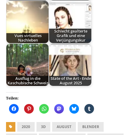
Schlecht gealterte
Vues virtuelles
Grafik und eine
Nachleben
Verjüngungskur
Ausflug in die
State of the Art - Ende
Kaschubische Schweiz
August 2025
Teilen:
2020
3D
AUGUST
BLENDER