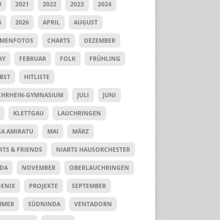
0
2021
2022
2023
2024
5
2026
APRIL
AUGUST
UMENFOTOS
CHARTS
DEZEMBER
AY
FEBRUAR
FOLK
FRÜHLING
BST
HITLISTE
HRHEIN-GYMNASIUM
JULI
JUNI
KLETTGAU
LAUCHRINGEN
SA AMIRATU
MAI
MÄRZ
RTS & FRIENDS
NIARTS HAUSORCHESTER
DA
NOVEMBER
OBERLAUCHRINGEN
ENIX
PROJEKTE
SEPTEMBER
MMER
SÜDNINDA
VENTADORN