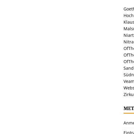
Goeth
Hoch
Klaus
Malsu
Niar
Nitr
OfTh
OfTh
OfTh
Sandr
Südn
Veam
Webs
Zirku
MET
Anme
Eint