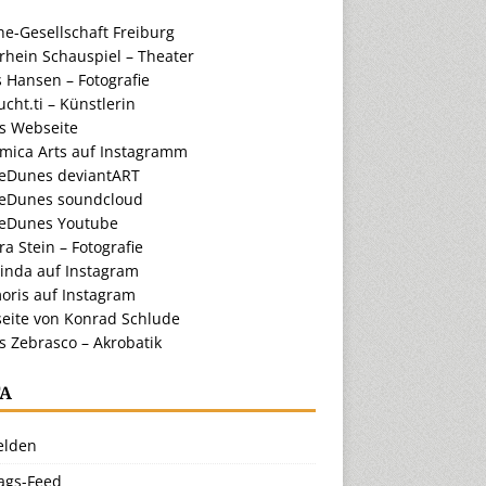
e-Gesellschaft Freiburg
rhein Schauspiel – Theater
 Hansen – Fotografie
cht.ti – Künstlerin
ts Webseite
amica Arts auf Instagramm
eDunes deviantART
eDunes soundcloud
eDunes Youtube
a Stein – Fotografie
inda auf Instagram
oris auf Instagram
eite von Konrad Schlude
s Zebrasco – Akrobatik
A
lden
rags-Feed