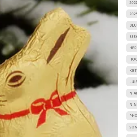
202
202
BL
ESS
HER
HOC
KGT
LUI
NIA
NIN
PHO
SO