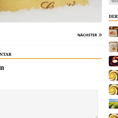
WEI
DER
NÄCHSTER
ENTAR
en