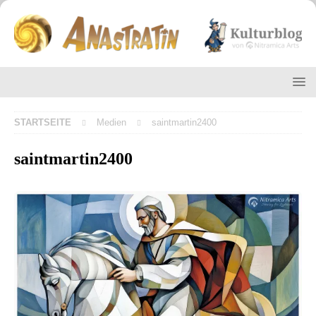
STARTSEITE
Medien
saintmartin2400
saintmartin2400