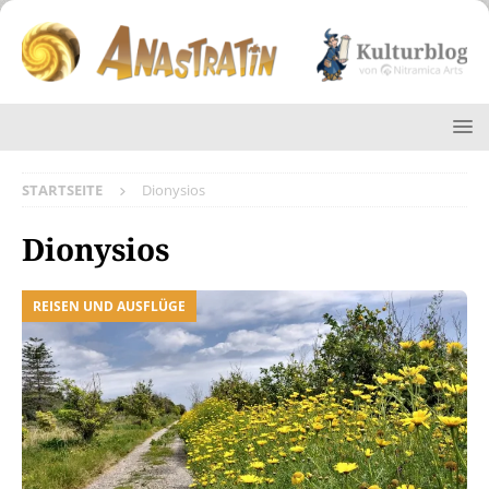
STARTSEITE
Dionysios
Dionysios
REISEN UND AUSFLÜGE