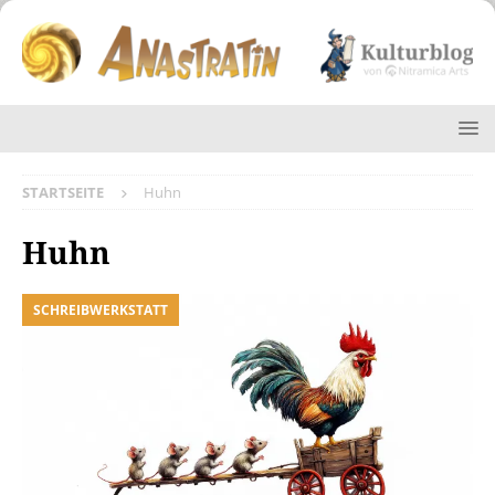
STARTSEITE
Huhn
Huhn
SCHREIBWERKSTATT