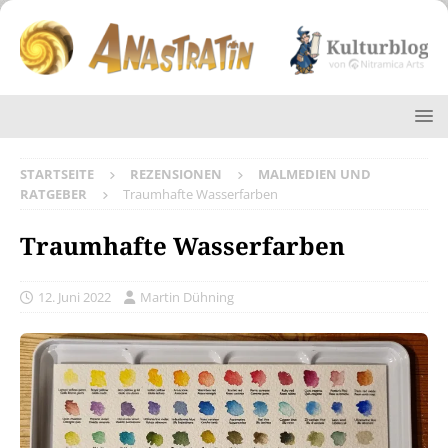
STARTSEITE
REZENSIONEN
MALMEDIEN UND
RATGEBER
Traumhafte Wasserfarben
Traumhafte Wasserfarben
12. Juni 2022
Martin Dühning