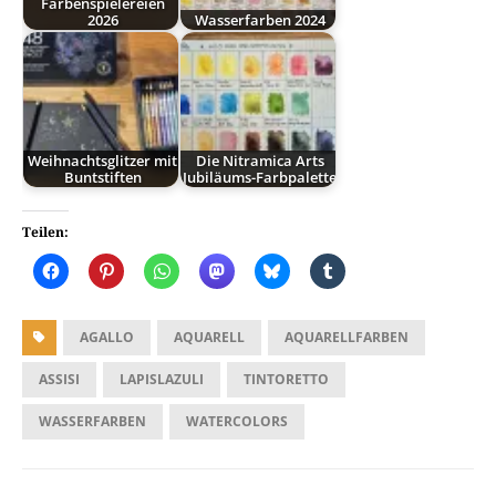
Farbenspielereien
2026
Wasserfarben 2024
Weihnachtsglitzer mit
Die Nitramica Arts
Buntstiften
Jubiläums-Farbpalette
Teilen:
AGALLO
AQUARELL
AQUARELLFARBEN
ASSISI
LAPISLAZULI
TINTORETTO
WASSERFARBEN
WATERCOLORS