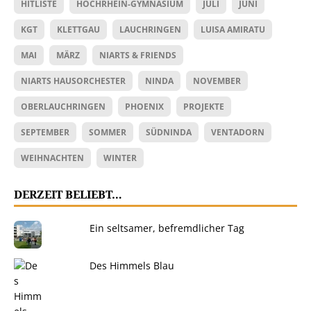
HITLISTE
HOCHRHEIN-GYMNASIUM
JULI
JUNI
KGT
KLETTGAU
LAUCHRINGEN
LUISA AMIRATU
MAI
MÄRZ
NIARTS & FRIENDS
NIARTS HAUSORCHESTER
NINDA
NOVEMBER
OBERLAUCHRINGEN
PHOENIX
PROJEKTE
SEPTEMBER
SOMMER
SÜDNINDA
VENTADORN
WEIHNACHTEN
WINTER
DERZEIT BELIEBT…
Ein seltsamer, befremdlicher Tag
Des Himmels Blau