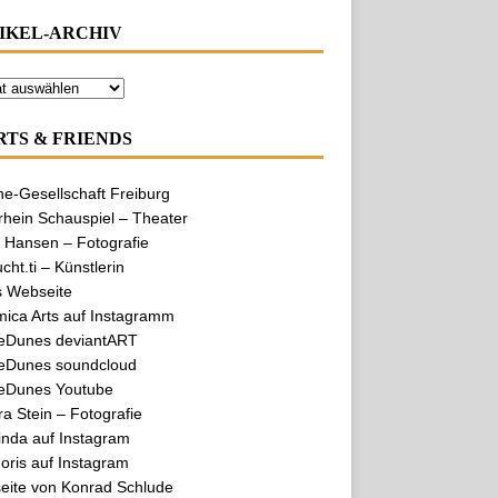
IKEL-ARCHIV
RTS & FRIENDS
e-Gesellschaft Freiburg
hein Schauspiel – Theater
 Hansen – Fotografie
cht.ti – Künstlerin
s Webseite
mica Arts auf Instagramm
eDunes deviantART
eDunes soundcloud
eDunes Youtube
a Stein – Fotografie
nda auf Instagram
ris auf Instagram
eite von Konrad Schlude