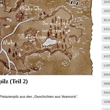
202
202
BLU
ESS
HER
HOC
KGT
LUI
NIA
lz (Teil 2)
NIN
PHO
Pistazienpilz aus den „Geschichten aus Veamoris“.
SO