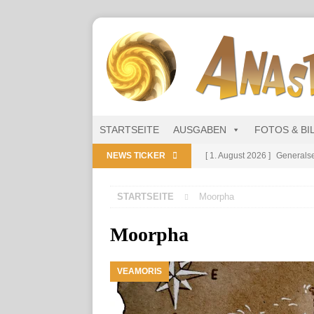
STARTSEITE
AUSGABEN
FOTOS & BI
NEWS TICKER
[ 1. August 2026 ]
Generalse
NITRAMIEN
STARTSEITE
Moorpha
[ 1. August 2026 ]
Niarts Mu
[ 31. Juli 2026 ]
Des Himmel
Moorpha
[ 31. Juli 2026 ]
Generalsekre
VEAMORIS
[ 1. August 2026 ]
Die Niart