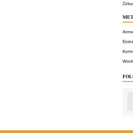
Zirku
ME
Anme
Eintr
Komm
Word
FOL