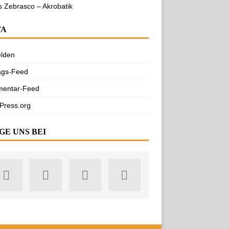
s Zebrasco – Akrobatik
TA
lden
ags-Feed
entar-Feed
Press.org
GE UNS BEI