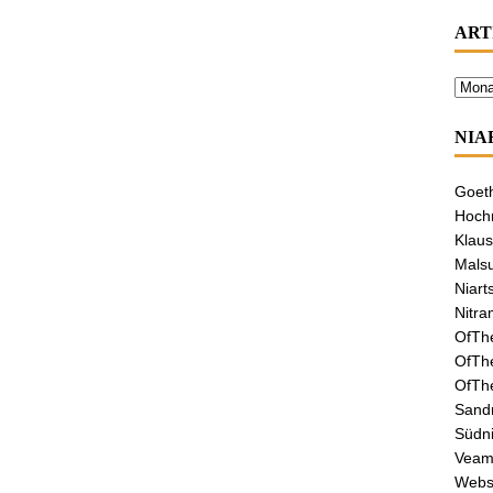
ART
NIA
Goeth
Hochr
Klaus
Malsu
Niart
Nitra
OfTh
OfTh
OfTh
Sandr
Südni
Veamo
Webs