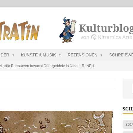
LDER
KÜNSTE & MUSIK
REZENSIONEN
SCHREIBW
kretär Raenarven besucht Dürregebiete in Ninda
NEU-
sik wird erst mal unöffentlich…
ALLGEMEIN
s Blau
MALMEDIEN UND RATGEBER
tär stellt Streichliste vor
NEU-NITRAMIEN
SC
s Charts im August 2026
MUSIK
201