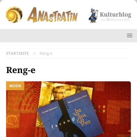
STARTSEITE
Reng-e
Reng-e
MUSIK