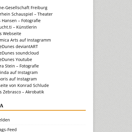
e-Gesellschaft Freiburg
rhein Schauspiel – Theater
 Hansen – Fotografie
cht.ti – Künstlerin
ts Webseite
amica Arts auf Instagramm
eDunes deviantART
eDunes soundcloud
eDunes Youtube
a Stein – Fotografie
inda auf Instagram
oris auf Instagram
eite von Konrad Schlude
s Zebrasco – Akrobatik
A
lden
rags-Feed