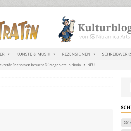
DER
KÜNSTE & MUSIK
REZENSIONEN
SCHREIBWERK
ekretär Raenarven besucht Dürregebiete in Ninda
NEU-
sik wird erst mal unöffentlich…
ALLGEMEIN
s Blau
MALMEDIEN UND RATGEBER
tär stellt Streichliste vor
NEU-NITRAMIEN
SCH
ts Charts im August 2026
MUSIK
201