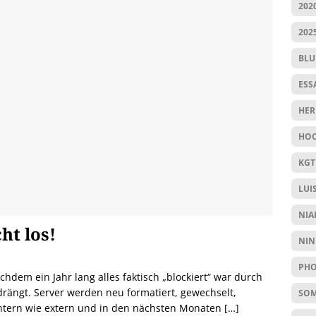
202
202
BL
ESS
HER
HOC
KGT
LUI
NIA
ht los!
NIN
PHO
hdem ein Jahr lang alles faktisch „blockiert“ war durch
rängt. Server werden neu formatiert, gewechselt,
SO
intern wie extern und in den nächsten Monaten
[…]