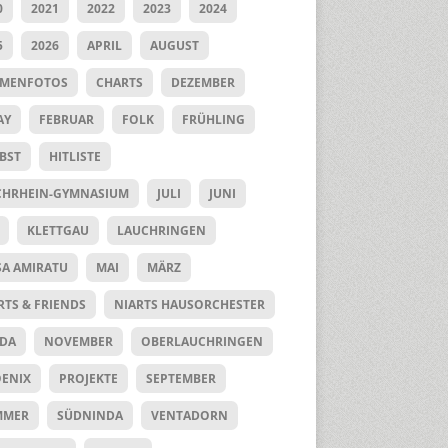
0
2021
2022
2023
2024
5
2026
APRIL
AUGUST
UMENFOTOS
CHARTS
DEZEMBER
AY
FEBRUAR
FOLK
FRÜHLING
BST
HITLISTE
HRHEIN-GYMNASIUM
JULI
JUNI
KLETTGAU
LAUCHRINGEN
SA AMIRATU
MAI
MÄRZ
RTS & FRIENDS
NIARTS HAUSORCHESTER
DA
NOVEMBER
OBERLAUCHRINGEN
ENIX
PROJEKTE
SEPTEMBER
MMER
SÜDNINDA
VENTADORN