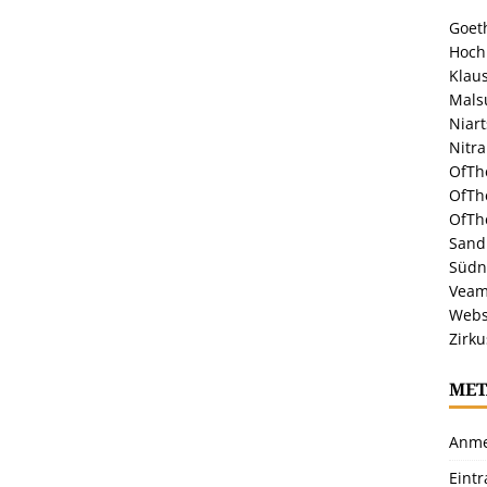
Goeth
Hoch
Klaus
Malsu
Niar
Nitr
OfTh
OfTh
OfTh
Sandr
Südn
Veam
Webs
Zirku
MET
Anme
Eint