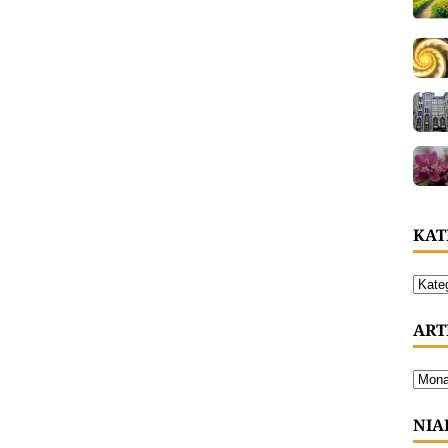
KAT
ART
NIA