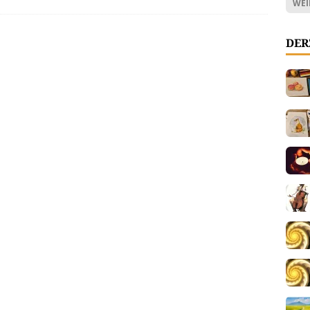
WEI
DER