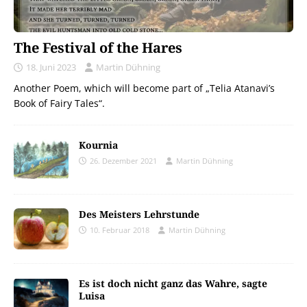
The Festival of the Hares
18. Juni 2023
Martin Dühning
Another Poem, which will become part of „Telia Atanavi’s
Book of Fairy Tales“.
Kournia
26. Dezember 2021
Martin Dühning
Des Meisters Lehrstunde
10. Februar 2018
Martin Dühning
Es ist doch nicht ganz das Wahre, sagte
Luisa