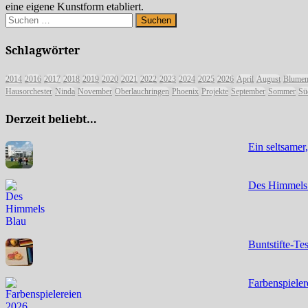
eine eigene Kunstform etabliert.
Suchen
nach:
Schlagwörter
2014
2016
2017
2018
2019
2020
2021
2022
2023
2024
2025
2026
April
August
Blumen
Hausorchester
Ninda
November
Oberlauchringen
Phoenix
Projekte
September
Sommer
Sü
Derzeit beliebt…
Ein seltsamer
Des Himmels
Buntstifte-Te
Farbenspiele