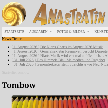
STARTSEITE
AUSGABEN
FOTOS & BILDER
KÜNSTE
News Ticker
[ 1. August 2026 ]
Die Niarts Charts im August 2026
Musik
[ 1. August 2026 ]
Generalsekretär Raenarven besucht Dürrege
[ 1. August 2026 ]
Niarts Musik wird erst mal unöffentlich…
A
[ 31. Juli 2026 ]
Des Himmels Blau
Malmedien und Ratgeber
[ 31. Juli 2026 ]
Generalsekretär stellt Streichliste vor
Neu-Nitr
Startseite
Tombow
Tombow