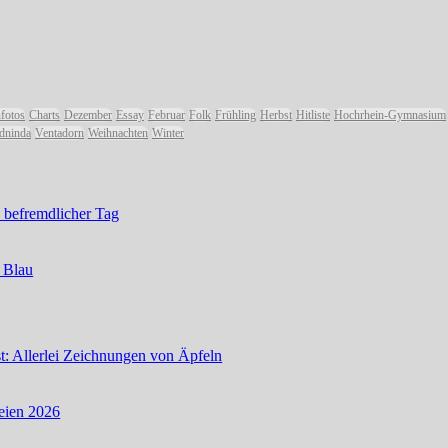
fotos
Charts
Dezember
Essay
Februar
Folk
Frühling
Herbst
Hitliste
Hochrhein-Gymnasium
dninda
Ventadorn
Weihnachten
Winter
, befremdlicher Tag
 Blau
st: Allerlei Zeichnungen von Äpfeln
reien 2026