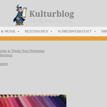
 & MUSIK
REZENSIONEN
SCHREIBWERKSTATT
IM
biete in Ninda
Neu-Nitramien
llgemein
amien