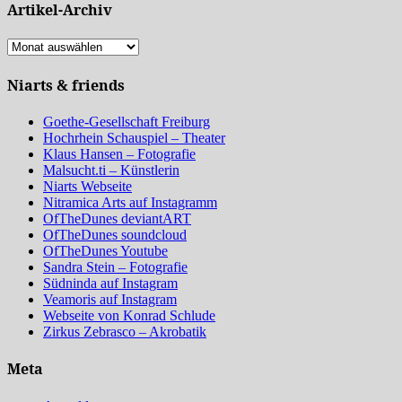
Artikel-Archiv
Artikel-
Archiv
Niarts & friends
Goethe-Gesellschaft Freiburg
Hochrhein Schauspiel – Theater
Klaus Hansen – Fotografie
Malsucht.ti – Künstlerin
Niarts Webseite
Nitramica Arts auf Instagramm
OfTheDunes deviantART
OfTheDunes soundcloud
OfTheDunes Youtube
Sandra Stein – Fotografie
Südninda auf Instagram
Veamoris auf Instagram
Webseite von Konrad Schlude
Zirkus Zebrasco – Akrobatik
Meta