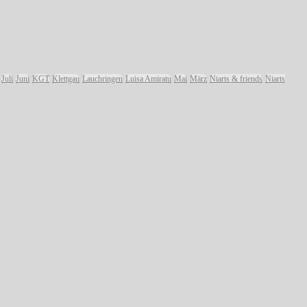
Juli
Juni
KGT
Klettgau
Lauchringen
Luisa Amiratu
Mai
März
Niarts & friends
Niarts