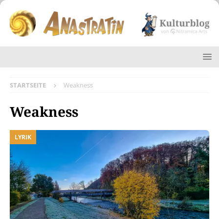
STARTSEITE
Weakness
Weakness
LYRIK