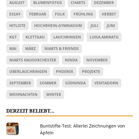
AUGUST
BLUMENFOTOS
CHARTS
DEZEMBER
ESSAY
FEBRUAR
FOLK
FRÜHLING
HERBST
HITLISTE
HOCHRHEIN-GYMNASIUM
JULI
JUNI
KGT
KLETTGAU
LAUCHRINGEN
LUISA AMIRATU
MAI
MÄRZ
NIARTS & FRIENDS
NIARTS HAUSORCHESTER
NINDA
NOVEMBER
OBERLAUCHRINGEN
PHOENIX
PROJEKTE
SEPTEMBER
SOMMER
SÜDNINDA
VENTADORN
WEIHNACHTEN
WINTER
DERZEIT BELIEBT…
Buntstifte-Test: Allerlei Zeichnungen von
Äpfeln