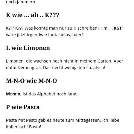
noch
j
ammern.
K wie … äh .. K???
K??? K??? Was könnte man nur zu K schreiben? Hm… „
KGT
“
wäre jetzt irgendwie fantasielos, oder?
L wie Limonen
L
imonen, die wachsen noch nicht in meinem Garten. Aber
dafür
L
emongras. Das riecht wenigsten so, ätsch!
M-N-O wie M-N-O
M
e
n
n
o
, ist das Alphabet noch lang…
P wie Pasta
P
asta mit
P
esto gab es heute zum Mittagessen. Ich liebe
Italienisch! Basta!