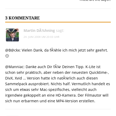
3 KOMMENTARE
Martin DÃ¼hning
sagt:
24. JUNI 2008 UM 20:03 UHR
@B@ckx: Vielen Dank, da fÃ¼hle ich mich jetzt sehr geehrt.
🙂
@Manniac: Danke auch Dir fÃ¼r Deinen Tipp. K-Lite ist
schon sehr praktisch, aber neben der neuesten Quicktime-,
DivX, Xvid … Version hatte ich natÃ¼rlich auch diesen
Sammelpack ausprobiert. Nichts half. Vermutlich handelt es
sich um etwas sehr Mac-spezifisches, vielleicht auch
irgendwie gekoppelt an eine HD-Kamera. Der Filmautor will
sich nun erbarmen und eine MP4-Version erstellen.