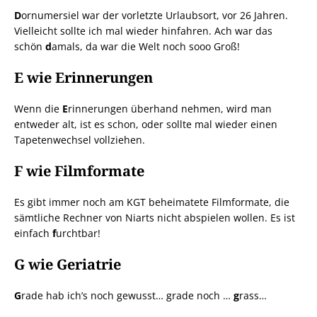
D
ornumersiel war der vorletzte Urlaubsort, vor 26 Jahren.
Vielleicht sollte ich mal wieder hinfahren. Ach war das
schön
d
amals, da war die Welt noch sooo Groß!
E wie Erinnerungen
Wenn die
E
rinnerungen überhand nehmen, wird man
entweder alt, ist es schon, oder sollte mal wieder einen
Tapetenwechsel vollziehen.
F wie Filmformate
Es gibt immer noch am KGT beheimatete Filmformate, die
sämtliche Rechner von Niarts nicht abspielen wollen. Es ist
einfach
f
urchtbar!
G wie Geriatrie
G
rade hab ich’s noch gewusst… grade noch …
g
rass…