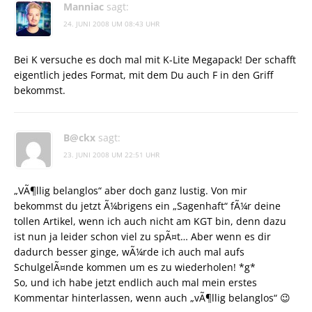
Manniac
sagt:
24. JUNI 2008 UM 08:43 UHR
Bei K versuche es doch mal mit K-Lite Megapack! Der schafft
eigentlich jedes Format, mit dem Du auch F in den Griff
bekommst.
B@ckx
sagt:
23. JUNI 2008 UM 22:51 UHR
„VÃ¶llig belanglos“ aber doch ganz lustig. Von mir
bekommst du jetzt Ã¼brigens ein „Sagenhaft“ fÃ¼r deine
tollen Artikel, wenn ich auch nicht am KGT bin, denn dazu
ist nun ja leider schon viel zu spÃ¤t… Aber wenn es dir
dadurch besser ginge, wÃ¼rde ich auch mal aufs
SchulgelÃ¤nde kommen um es zu wiederholen! *g*
So, und ich habe jetzt endlich auch mal mein erstes
Kommentar hinterlassen, wenn auch „vÃ¶llig belanglos“ 😉