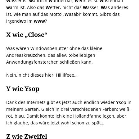
W
asser ist
w
ahrlich
w
underbar,
w
enn es so
w
üstenhaft
w
arm ist. Also das
W
etter, nicht das
W
asser.
W
as anderes
ist, wie man auf das Motto „
W
asabi“ kommt. Gibt’s das
irgend
w
o im
www
?
X wie „Close“
Was wären Windowsbenutzer ohne das kleine
Andreaskreuzchen, das alleÂ
x
-beliebigen
Anwendungsfensterchen schließen kann.
Nein, nicht dieses hier! Hiiiilfeee…
Y wie Ysop
Dank des Internets gibt es jetzt auch endlich wieder
Y
sop in
meinem Garten. Gleich in drei verschiedenen Farben: weiß,
rot, blau. Damit könnte ich eine Hollandfahne legen, aber
ich glaube, das wäre jetzt wohl schon zu spät…
Z wie Zweifel