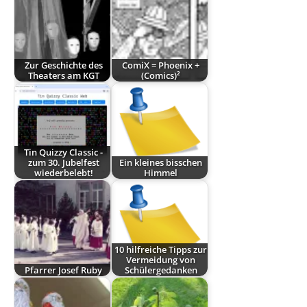
Zur Geschichte des
ComiX = Phoenix +
Theaters am KGT
(Comics)²
Tin Quizzy Classic -
zum 30. Jubelfest
Ein kleines bisschen
wiederbelebt!
Himmel
10 hilfreiche Tipps zur
Vermeidung von
Pfarrer Josef Ruby
Schülergedanken