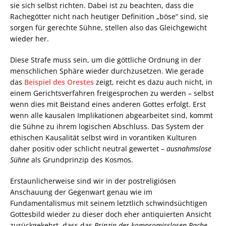
sie sich selbst richten. Dabei ist zu beachten, dass die
Rachegötter nicht nach heutiger Definition „böse“ sind, sie
sorgen für gerechte Sühne, stellen also das Gleichgewicht
wieder her.
Diese Strafe muss sein, um die göttliche Ordnung in der
menschlichen Sphäre wieder durchzusetzen. Wie gerade
das
Beispiel des Orestes
zeigt, reicht es dazu auch nicht, in
einem Gerichtsverfahren freigesprochen zu werden – selbst
wenn dies mit Beistand eines anderen Gottes erfolgt. Erst
wenn alle kausalen Implikationen abgearbeitet sind, kommt
die Sühne zu ihrem logischen Abschluss. Das System der
ethischen Kausalität selbst wird in vorantiken Kulturen
daher positiv oder schlicht neutral gewertet –
ausnahmslose
Sühne
als Grundprinzip des Kosmos.
Erstaunlicherweise sind wir in der postreligiösen
Anschauung der Gegenwart genau wie im
Fundamentalismus mit seinem letztlich schwindsüchtigen
Gottesbild wieder zu dieser doch eher antiquierten Ansicht
zurückgekehrt, dass das
Prinzip der kompromisslosen Rache