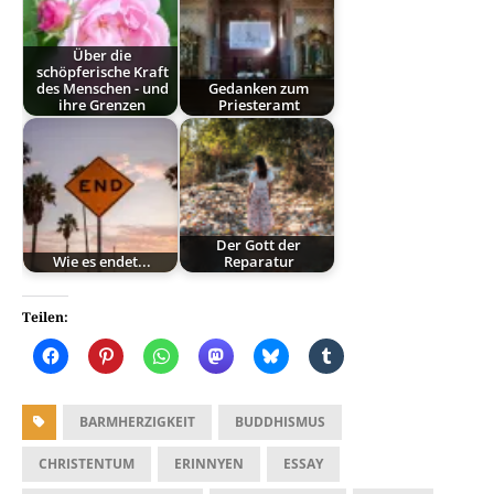
Über die
schöpferische Kraft
des Menschen - und
Gedanken zum
ihre Grenzen
Priesteramt
Der Gott der
Wie es endet...
Reparatur
Teilen:
BARMHERZIGKEIT
BUDDHISMUS
CHRISTENTUM
ERINNYEN
ESSAY