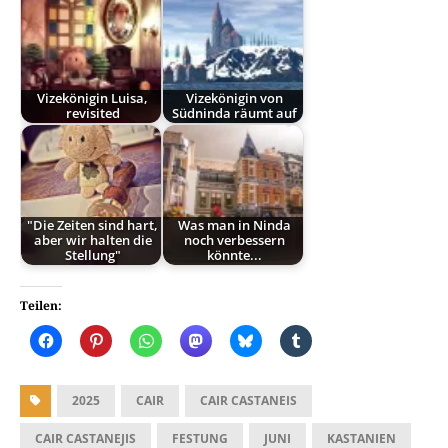
Vizekönigin Luisa,
Vizekönigin von
revisited
Südninda räumt auf
"Die Zeiten sind hart,
Was man in Ninda
aber wir halten die
noch verbessern
Stellung"
könnte...
Teilen:
2025
CAIR
CAIR CASTANEIS
CAIR CASTANEJIS
FESTUNG
JUNI
KASTANIEN