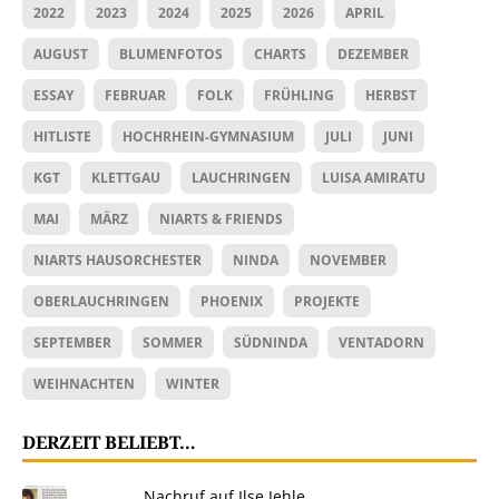
2022
2023
2024
2025
2026
APRIL
AUGUST
BLUMENFOTOS
CHARTS
DEZEMBER
ESSAY
FEBRUAR
FOLK
FRÜHLING
HERBST
HITLISTE
HOCHRHEIN-GYMNASIUM
JULI
JUNI
KGT
KLETTGAU
LAUCHRINGEN
LUISA AMIRATU
MAI
MÄRZ
NIARTS & FRIENDS
NIARTS HAUSORCHESTER
NINDA
NOVEMBER
OBERLAUCHRINGEN
PHOENIX
PROJEKTE
SEPTEMBER
SOMMER
SÜDNINDA
VENTADORN
WEIHNACHTEN
WINTER
DERZEIT BELIEBT…
Nachruf auf Ilse Jehle