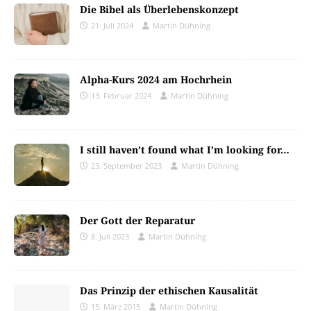
Die Bibel als Überlebenskonzept
21. Juli 2024
Martin Dühning
Alpha-Kurs 2024 am Hochrhein
13. Februar 2024
Martin Dühning
I still haven’t found what I’m looking for…
23. September 2023
Martin Dühning
Der Gott der Reparatur
8. Juli 2023
Martin Dühning
Das Prinzip der ethischen Kausalität
15. März 2015
Martin Dühning