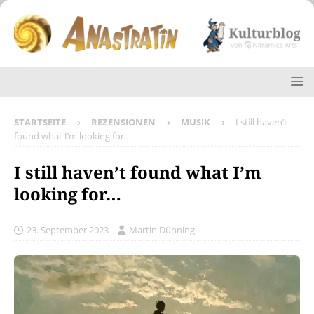
STARTSEITE
REZENSIONEN
MUSIK
I still haven’t
found what I’m looking for…
I still haven’t found what I’m
looking for…
23. September 2023
Martin Dühning