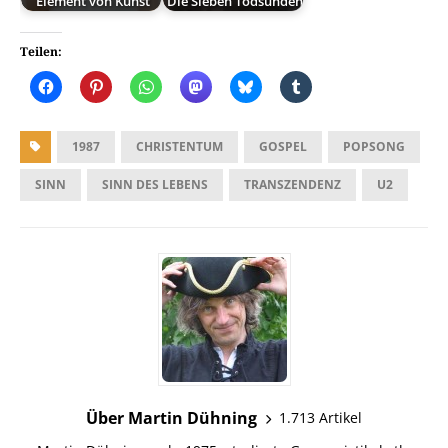
Element von Kunst
Die Sieben Todsünden
Teilen:
1987
CHRISTENTUM
GOSPEL
POPSONG
SINN
SINN DES LEBENS
TRANSZENDENZ
U2
Über Martin Dühning
1.713 Artikel