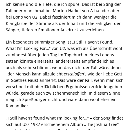
ich kenne und die Tiefe, die ich spüre. Das ist bei Sting der
Fall oder manchmal bei Morten Harket von A-ha oder aber
bei Bono von U2. Dabei fasziniert mich dann weniger die
Klangfarbe der Stimme als der Inhalt und die Fähigkeit der
Sänger, tieferen Emotionen Ausdruck zu verleihen.
Ein besonders stimmiger Song ist „I Still Haven’t Found,
What I’m Looking For…“ von U2, was ich als Überschrift wohl
zumindest über jeden Tag im Tagebuch meines Lebens
setzen könnte einerseits, andererseits empfände ich es
auch als sehr schlimm, wenn das nicht der Fall wäre, denn
„der Mensch kann allzuleicht
erschlaffen
“, wie der liebe Gott
in Goethes Faust anmerkt. Das wäre der Fall, wenn man sich
vorschnell mit oberflächlichen Ergebnissen zufriedengeben
würde, gerade auch zwischenmenschlich. In diesem Sinne
mag ich Spießbürger nicht und wäre dann wohl eher ein
Romantiker.
„I Still haven’t found what I’m looking for…“ – der Song findet
sich auf U2s 1987 erschienenem Album „The Joshua Tree“