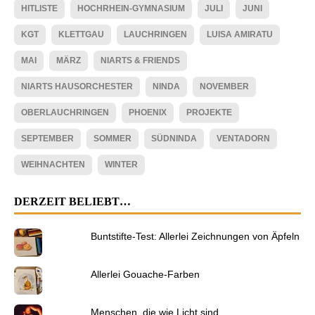
HITLISTE
HOCHRHEIN-GYMNASIUM
JULI
JUNI
KGT
KLETTGAU
LAUCHRINGEN
LUISA AMIRATU
MAI
MÄRZ
NIARTS & FRIENDS
NIARTS HAUSORCHESTER
NINDA
NOVEMBER
OBERLAUCHRINGEN
PHOENIX
PROJEKTE
SEPTEMBER
SOMMER
SÜDNINDA
VENTADORN
WEIHNACHTEN
WINTER
DERZEIT BELIEBT…
Buntstifte-Test: Allerlei Zeichnungen von Äpfeln
Allerlei Gouache-Farben
Menschen, die wie Licht sind