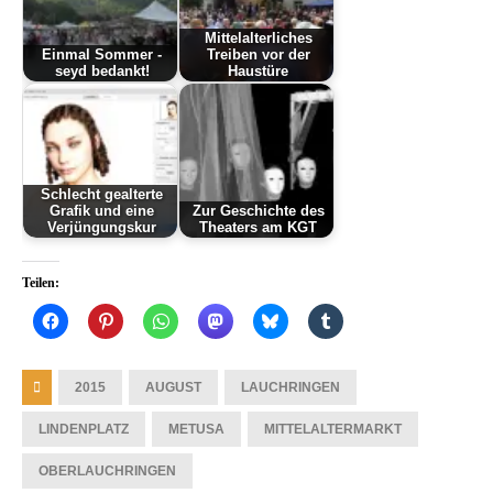
Mittelalterliches
Einmal Sommer -
Treiben vor der
seyd bedankt!
Haustüre
Schlecht gealterte
Grafik und eine
Zur Geschichte des
Verjüngungskur
Theaters am KGT
Teilen:
2015
AUGUST
LAUCHRINGEN
LINDENPLATZ
METUSA
MITTELALTERMARKT
OBERLAUCHRINGEN