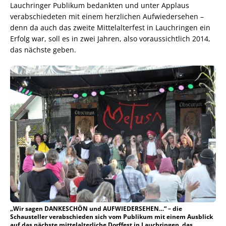
Lauchringer Publikum bedankten und unter Applaus
verabschiedeten mit einem herzlichen Aufwiedersehen –
denn da auch das zweite Mittelalterfest in Lauchringen ein
Erfolg war, soll es in zwei Jahren, also voraussichtlich 2014,
das nächste geben.
„Wir sagen DANKESCHÖN und AUFWIEDERSEHEN…“ – die
Schausteller verabschieden sich vom Publikum mit einem Ausblick
auf das nächste mittelalterliche Dorffest in Lauchringen, das