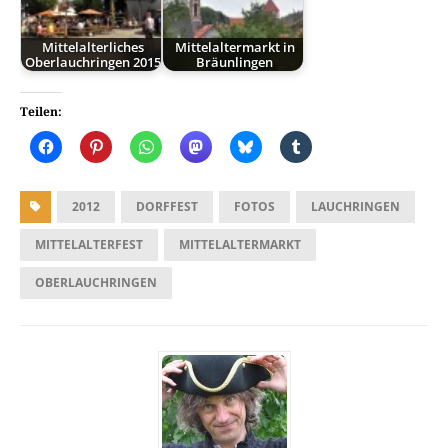
Mittelalterliches
Mittelaltermarkt in
Oberlauchringen 2015
Bräunlingen
Teilen:
2012
DORFFEST
FOTOS
LAUCHRINGEN
MITTELALTERFEST
MITTELALTERMARKT
OBERLAUCHRINGEN