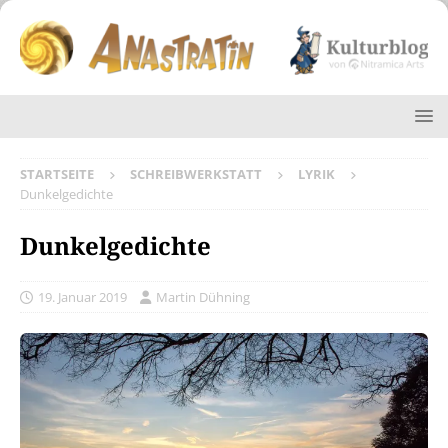
STARTSEITE
SCHREIBWERKSTATT
LYRIK
Dunkelgedichte
Dunkelgedichte
19. Januar 2019
Martin Dühning